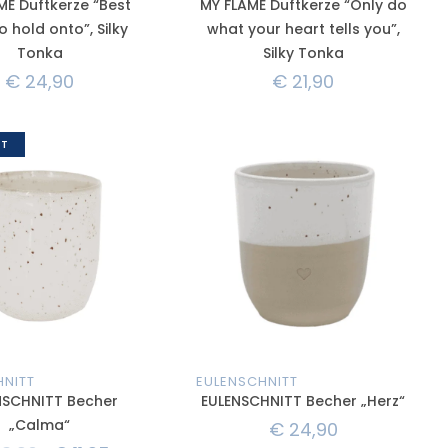
ME Duftkerze “Best
MY FLAME Duftkerze “Only do
o hold onto”, Silky
what your heart tells you”,
Tonka
Silky Tonka
€
24,90
€
21,90
T
HNITT
EULENSCHNITT
NSCHNITT Becher
EULENSCHNITT Becher „Herz“
„Calma“
€
24,90