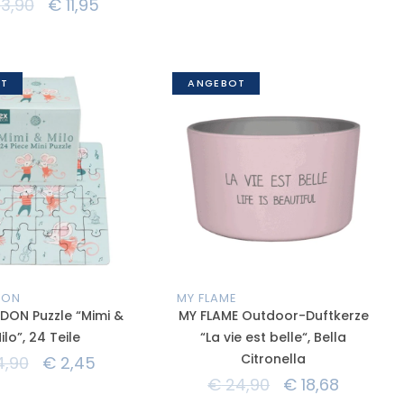
3,90
€
11,95
T
ANGEBOT
DON
MY FLAME
DON Puzzle “Mimi &
MY FLAME Outdoor-Duftkerze
ilo”, 24 Teile
“La vie est belle“, Bella
Citronella
,90
€
2,45
€
24,90
€
18,68