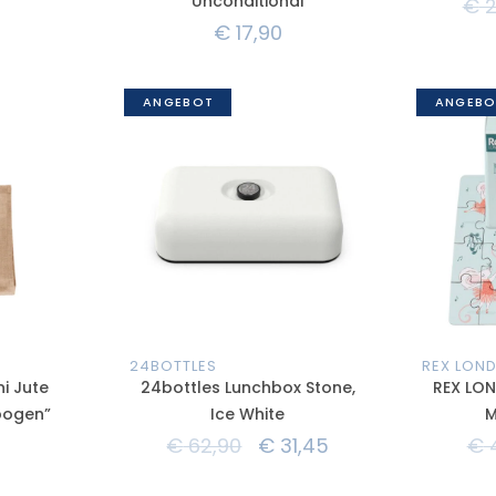
Unconditional
€
2
€
17,90
ANGEBOT
ANGEBO
24BOTTLES
REX LON
i Jute
24bottles Lunchbox Stone,
REX LON
bogen”
Ice White
M
€
62,90
€
31,45
€
4