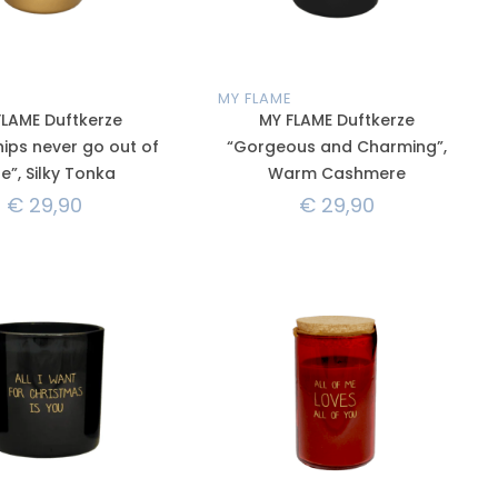
MY FLAME
FLAME Duftkerze
MY FLAME Duftkerze
hips never go out of
“Gorgeous and Charming”,
le”, Silky Tonka
Warm Cashmere
€
29,90
€
29,90