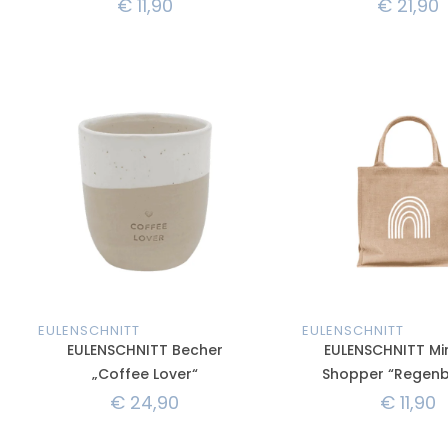
€
11,90
€
21,90
EULENSCHNITT
EULENSCHNITT
EULENSCHNITT Becher
EULENSCHNITT Min
„Coffee Lover“
Shopper “Regen
€
24,90
€
11,90