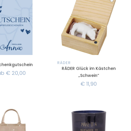
RÄDER
chenkgutschein
RÄDER Glück im Kästchen
ab
€
20,00
„Schwein“
€
11,90