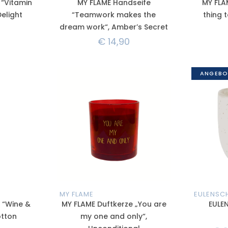
 “Vitamin
MY FLAME Handseife
MY FLA
 Delight
“Teamwork makes the
thing t
dream work“, Amber’s Secret
€
14,90
ANGEBO
MY FLAME
EULENSC
 “Wine &
MY FLAME Duftkerze „You are
EULE
otton
my one and only“,