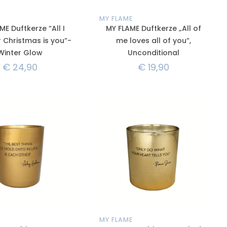
MY FLAME
ME Duftkerze “All I
MY FLAME Duftkerze „All of
 Christmas is you“-
me loves all of you“,
Winter Glow
Unconditional
€
24,90
€
19,90
MY FLAME