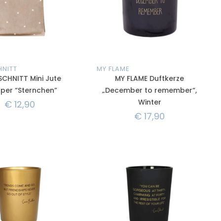
HNITT
MY FLAME
SCHNITT Mini Jute
MY FLAME Duftkerze
per “Sternchen”
„December to remember“,
Winter
€
12,90
€
17,90