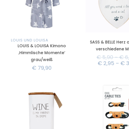
LOUIS UND LOUISA
SASS & BELLE Herz a
LOUIS & LOUISA Kimono
verschiedene M
‚Himmlische Momente‘
€
5,90
–
€
6
grau/weiß
€
2,95
–
€
3
€
79,90