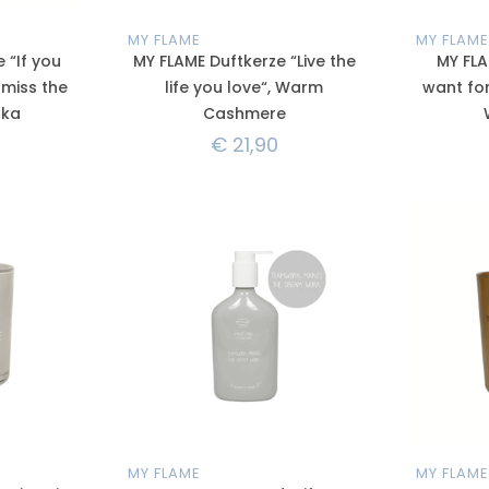
MY FLAME
MY FLAME
 “If you
MY FLAME Duftkerze “Live the
MY FLA
 miss the
life you love“, Warm
want for
nka
Cashmere
€
21,90
MY FLAME
MY FLAME