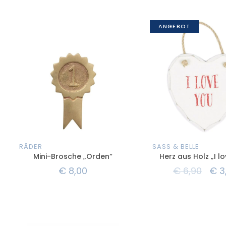
ANGEBOT
RÄDER
SASS & BELLE
Mini-Brosche „Orden“
Herz aus Holz „I l
€
8,00
€
6,90
€
3