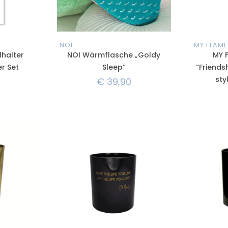
NOI
MY FLAME
halter
NOI Wärmflasche „Goldy
MY 
r Set
Sleep“
“Friends
sty
€
39,90