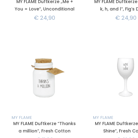
MY FLAME Duftkerze „Me +
MY FLAME Duftkerze
You = Love“, Unconditional
k, h, and l“, Fig’s
€
24,90
€
24,90
MY FLAME
MY FLAME
MY FLAME Duftkerze “Thanks
MY FLAME Duftkerze
a million“, Fresh Cotton
Shine“, Fresh C