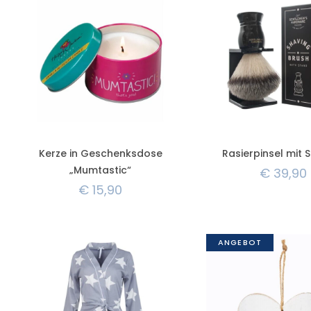
Kerze in Geschenksdose
Rasierpinsel mit 
„Mumtastic“
€
39,90
€
15,90
ANGEBOT