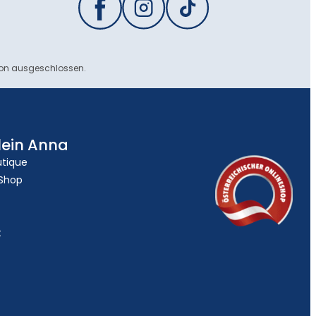
ion ausgeschlossen.
lein Anna
utique
 Shop
t