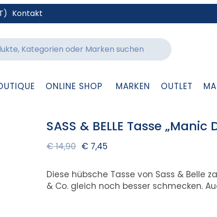
T)
Kontakt
OUTIQUE
ONLINE SHOP
MARKEN
OUTLET
MA
SASS & BELLE Tasse „Manic 
€
14,90
€
7,45
Diese hübsche Tasse von Sass & Belle zau
& Co. gleich noch besser schmecken. Au