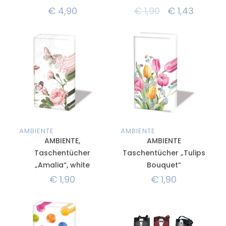
€
4,90
€
1,90
€
1,43
AMBIENTE
AMBIENTE
AMBIENTE,
AMBIENTE
Taschentücher
Taschentücher „Tulips
„Amalia“, white
Bouquet“
€
1,90
€
1,90