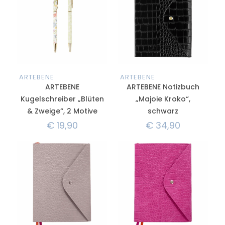
ARTEBENE
ARTEBENE
ARTEBENE
ARTEBENE Notizbuch
Kugelschreiber „Blüten
„Majoie Kroko“,
& Zweige“, 2 Motive
schwarz
€
19,90
€
34,90