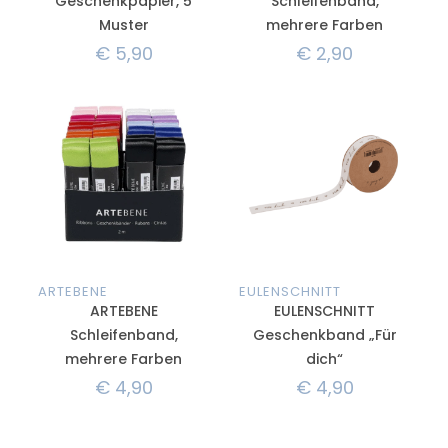
Geschenkpapier, 5
Schleifenband,
Muster
mehrere Farben
€
5,90
€
2,90
ARTEBENE
EULENSCHNITT
ARTEBENE
EULENSCHNITT
Schleifenband,
Geschenkband „Für
mehrere Farben
dich“
€
4,90
€
4,90