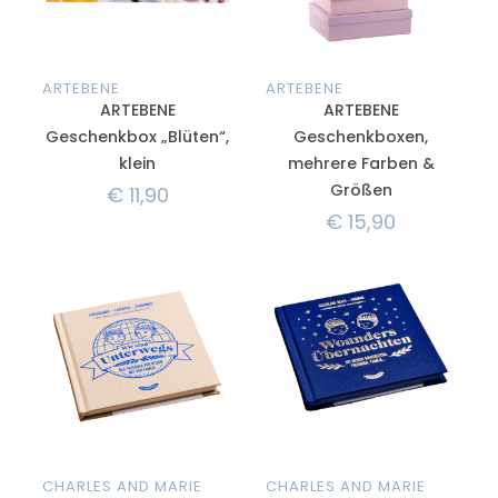
ARTEBENE
ARTEBENE
ARTEBENE
ARTEBENE
Geschenkbox „Blüten“,
Geschenkboxen,
klein
mehrere Farben &
Größen
€
11,90
€
15,90
CHARLES AND MARIE
CHARLES AND MARIE