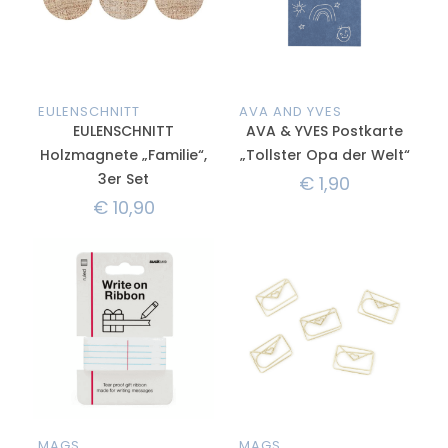
EULENSCHNITT
AVA AND YVES
EULENSCHNITT
AVA & YVES Postkarte
Holzmagnete „Familie“,
„Tollster Opa der Welt“
3er Set
€
1,90
€
10,90
MAGS
MAGS