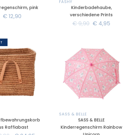
FASHY
regenschirm, pink
Kinderbadehaube,
verschiedene Prints
€
12,90
€
9,90
€
4,95
T
SASS & BELLE
ufbewahrungskorb
SASS & BELLE
us Raffiabast
Kinderregenschirm Rainbow
Unicorn