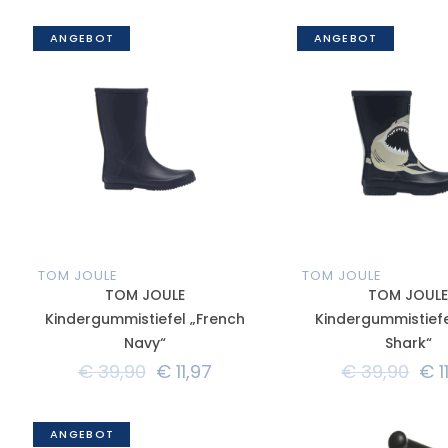
ANGEBOT
ANGEBOT
TOM JOULE
TOM JOULE
TOM JOULE
TOM JOUL
Kindergummistiefel „French
Kindergummistiefe
Navy“
Shark“
€
39,90
€
11,97
€
39,90
€
1
ANGEBOT