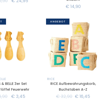
,90
€
24,95
€
14,90
T
ANGEBOT
ELLE
RICE
 & BELLE 3er Set
RICE Aufbewahrungskorb,
rlöffel Feuerwehr
Buchstaben A-Z
,90
€
3,45
€
32,90
€
16,45