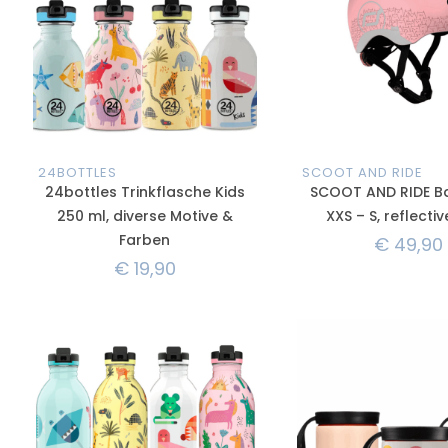
24BOTTLES
SCOOT AND RIDE
24bottles Trinkflasche Kids
SCOOT AND RIDE B
250 ml, diverse Motive &
XXS – S, reflecti
Farben
€
49,90
€
19,90