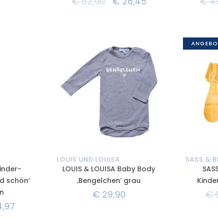
€
52,90
€
26,45
€
49
ANGEBO
LOUIS UND LOUISA
SASS & B
inder-
LOUIS & LOUISA Baby Body
SASS
d schön‘
‚Bengelchen‘ grau
Kinde
n
€
29,90
€
6
4,97