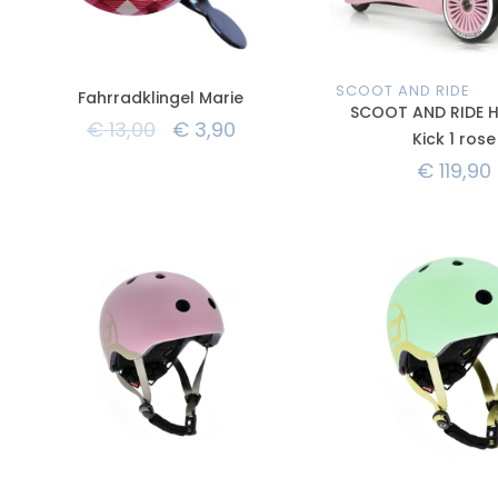
SCOOT AND RIDE
Fahrradklingel Marie
SCOOT AND RIDE 
€
13,00
€
3,90
Kick 1 rose
€
119,90