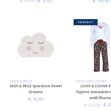
€
10,90
€
5,45
€
49,90
ANGEBOT
SASS & BELLE
LOUIS UND LOUISA
SASS & BELLE Spardose Sweet
LOUIS & LOUISA K
Dreams
Pyjama ‚bezaubern
weiß/Blume
€
14,90
€
49,90
€
1