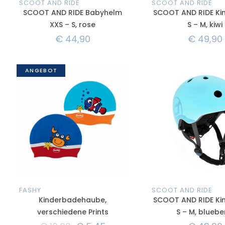
SCOOT AND RIDE
SCOOT AND RIDE
SCOOT AND RIDE Babyhelm
SCOOT AND RIDE Ki
XXS – S, rose
S – M, kiwi
€
44,90
€
49,90
ANGEBOT
FASHY
SCOOT AND RIDE
Kinderbadehaube,
SCOOT AND RIDE Ki
verschiedene Prints
S – M, bluebe