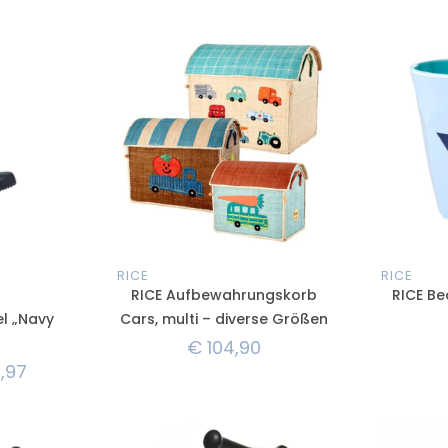
RICE
RICE
E
RICE Aufbewahrungskorb
RICE Be
l „Navy
Cars, multi – diverse Größen
€
104,90
1,97