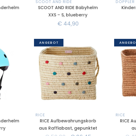
SCOOT AND RIDE
DOPPLER
nderhelm
SCOOT AND RIDE Babyhelm
Kinder
XXS – S, blueberry
€
44,90
ANGEBOT
ANGEBO
RICE
RICE
nderhelm
RICE Aufbewahrungskorb
RICE A
rry
aus Raffiabast, gepunktet
a