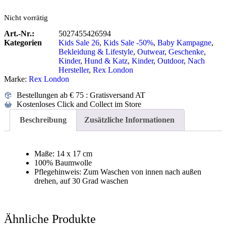
Nicht vorrätig
Art.-Nr.:
5027455426594
Kategorien
Kids Sale 26
,
Kids Sale -50%
,
Baby Kampagne
,
Bekleidung & Lifestyle
,
Outwear
,
Geschenke
,
Kinder
,
Hund & Katz
,
Kinder
,
Outdoor
,
Nach
Hersteller
,
Rex London
Marke:
Rex London
Bestellungen ab € 75 : Gratisversand AT
Kostenloses Click and Collect im Store
Beschreibung
Zusätzliche Informationen
Maße: 14 x 17 cm
100% Baumwolle
Pflegehinweis: Zum Waschen von innen nach außen
drehen, auf 30 Grad waschen
Ähnliche Produkte