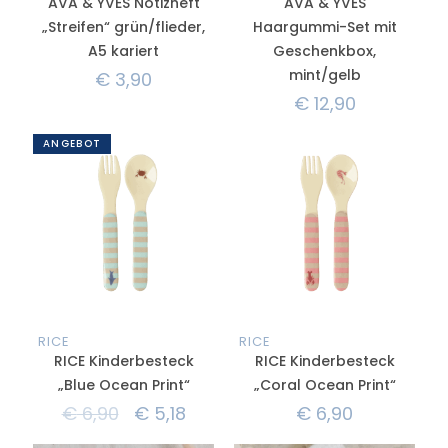
AVA & YVES Notizheft
AVA & YVES
„Streifen“ grün/flieder,
Haargummi-Set mit
A5 kariert
Geschenkbox,
mint/gelb
€
3,90
€
12,90
ANGEBOT
RICE
RICE
RICE Kinderbesteck
RICE Kinderbesteck
„Blue Ocean Print“
„Coral Ocean Print“
€
6,90
€
5,18
€
6,90