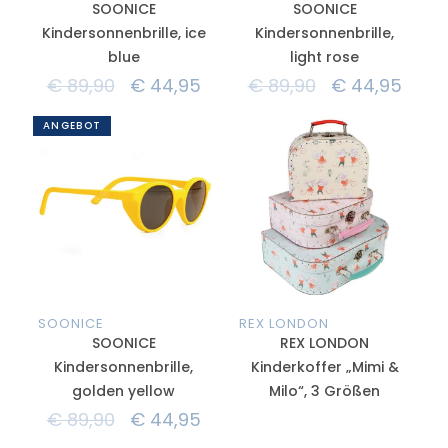
SOONICE
SOONICE
Kindersonnenbrille, ice
Kindersonnenbrille,
blue
light rose
€
89,90
€
44,95
€
89,90
€
44,95
ANGEBOT
SOONICE
REX LONDON
SOONICE
REX LONDON
Kindersonnenbrille,
Kinderkoffer „Mimi &
golden yellow
Milo“, 3 Größen
€
89,90
€
44,95