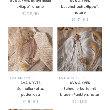
AVA & YVES Babyrassel
AVA & YVES
„Hippo“, creme
Kuscheltuch „Hippo“,
nature
€
29,90
€
32,90
AVA AND YVES
AVA AND YVES
AVA & YVES
AVA & YVES
Schnullerkette,
Schnullerkette mit
puderrosa
blauen Punkten, natur
€
16,90
€
16,90