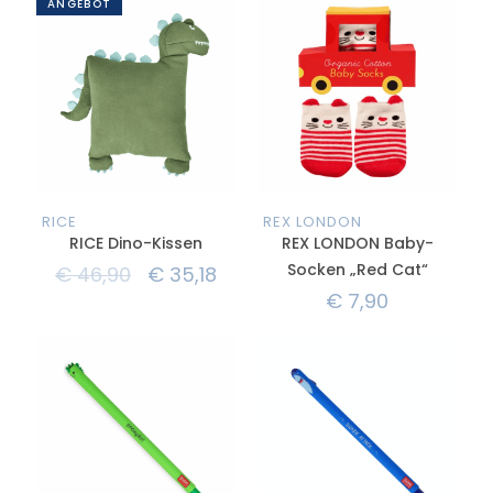
ANGEBOT
RICE
REX LONDON
RICE Dino-Kissen
REX LONDON Baby-
Socken „Red Cat“
€
46,90
€
35,18
€
7,90