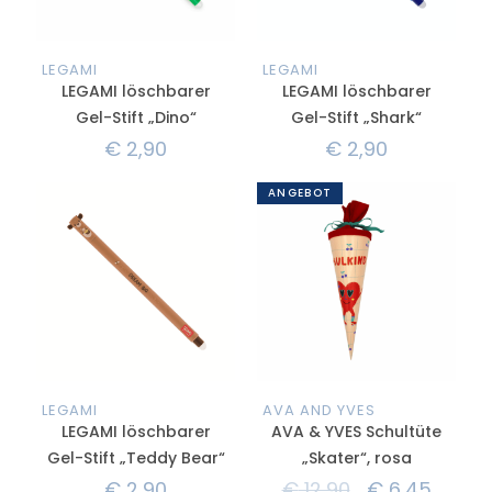
LEGAMI
LEGAMI
LEGAMI löschbarer
LEGAMI löschbarer
Gel-Stift „Dino“
Gel-Stift „Shark“
€
2,90
€
2,90
ANGEBOT
LEGAMI
AVA AND YVES
LEGAMI löschbarer
AVA & YVES Schultüte
Gel-Stift „Teddy Bear“
„Skater“, rosa
€
2,90
€
12,90
€
6,45