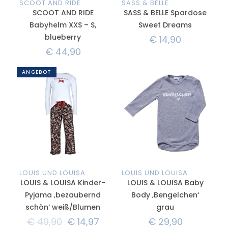
SCOOT AND RIDE
SASS & BELLE
SCOOT AND RIDE
SASS & BELLE Spardose
Babyhelm XXS – S,
Sweet Dreams
blueberry
€
14,90
€
44,90
ANGEBOT
LOUIS UND LOUISA
LOUIS UND LOUISA
LOUIS & LOUISA Kinder-
LOUIS & LOUISA Baby
Pyjama ‚bezaubernd
Body ‚Bengelchen‘
schön‘ weiß/Blumen
grau
€
49,90
€
14,97
€
29,90