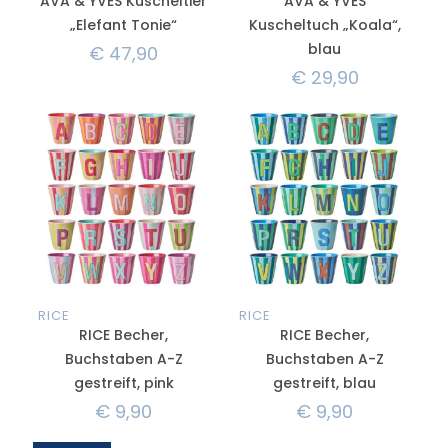
AVA & YVES Kuscheltier
AVA & YVES
„Elefant Tonie“
Kuscheltuch „Koala“,
blau
€
47,90
€
29,90
RICE
RICE
RICE Becher,
RICE Becher,
Buchstaben A-Z
Buchstaben A-Z
gestreift, pink
gestreift, blau
€
9,90
€
9,90