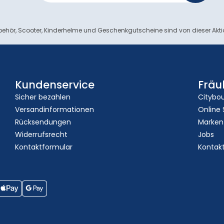
ehör, Scooter, Kinderhelme und Geschenkgutscheine sind von dieser Akt
Kundenservice
Fräu
Sicher bezahlen
Citybo
Versandinformationen
Online
Rücksendungen
Marken
Widerrufsrecht
Jobs
Kontaktformular
Kontak