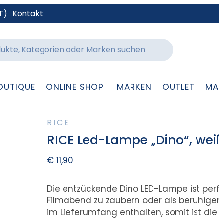
T)
Kontakt
OUTIQUE
ONLINE SHOP
MARKEN
OUTLET
MA
RICE
RICE Led-Lampe „Dino“, wei
€
11,90
Die entzückende Dino LED-Lampe ist pe
Filmabend zu zaubern oder als beruhigende
im Lieferumfang enthalten, somit ist die