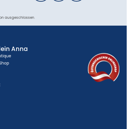
ion ausgeschlossen.
lein Anna
utique
 Shop
t