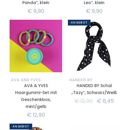
Panda“, klein
Leo“, klein
€
9,90
€
9,90
ANGEBOT
AVA AND YVES
HANDED BY
AVA & YVES
HANDED BY Schal
Haargummi-Set mit
„Tizzy“, Schwarz/Weiß
Geschenkbox,
€
12,90
€
6,45
mint/gelb
€
12,90
ANGEBOT