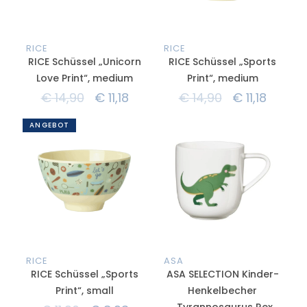
RICE
RICE
RICE Schüssel „Unicorn
RICE Schüssel „Sports
Love Print“, medium
Print“, medium
€
14,90
€
11,18
€
14,90
€
11,18
ANGEBOT
RICE
ASA
RICE Schüssel „Sports
ASA SELECTION Kinder-
Print“, small
Henkelbecher
„Tyrannosaurus Rex