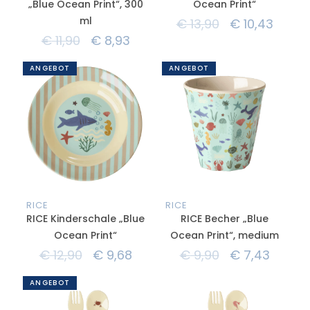
„Blue Ocean Print“, 300
Ocean Print“
ml
€
13,90
€
10,43
€
11,90
€
8,93
ANGEBOT
ANGEBOT
RICE
RICE
RICE Kinderschale „Blue
RICE Becher „Blue
Ocean Print“
Ocean Print“, medium
€
12,90
€
9,68
€
9,90
€
7,43
ANGEBOT