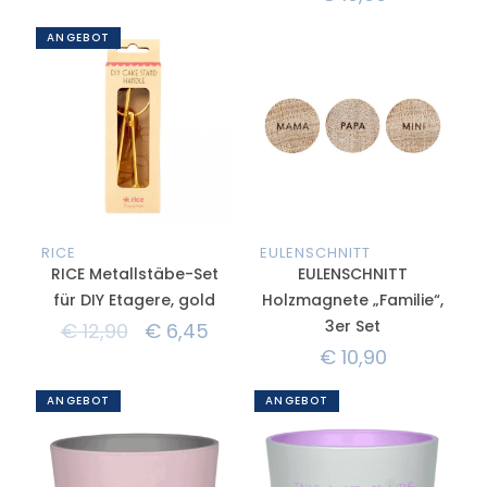
ANGEBOT
RICE
EULENSCHNITT
RICE Metallstäbe-Set
EULENSCHNITT
für DIY Etagere, gold
Holzmagnete „Familie“,
3er Set
€
12,90
€
6,45
€
10,90
ANGEBOT
ANGEBOT