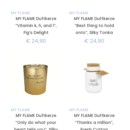
MY FLAME
MY FLAME
MY FLAME Duftkerze
MY FLAME Duftkerze
“Vitamin k, h, and l“,
“Best thing to hold
Fig’s Delight
onto”, Silky Tonka
€
24,90
€
24,90
MY FLAME
MY FLAME
MY FLAME Duftkerze
MY FLAME Duftkerze
“Only do what your
“Thanks a million“,
heart tells you”, Silky
Fresh Cotton