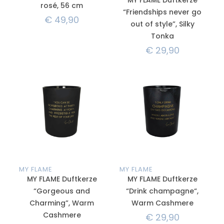
rosé, 56 cm
“Friendships never go
€
49,90
out of style”, Silky
Tonka
€
29,90
MY FLAME
MY FLAME
MY FLAME Duftkerze
MY FLAME Duftkerze
“Gorgeous and
“Drink champagne“,
Charming”, Warm
Warm Cashmere
Cashmere
€
29,90