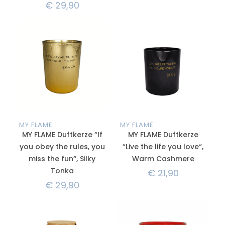
€
29,90
MY FLAME
MY FLAME
MY FLAME Duftkerze “If
MY FLAME Duftkerze
you obey the rules, you
“Live the life you love“,
miss the fun“, Silky
Warm Cashmere
Tonka
€
21,90
€
29,90