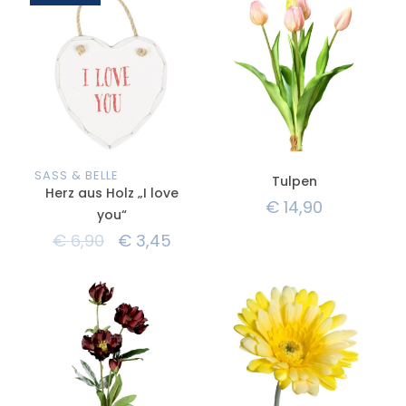
SASS & BELLE
Tulpen
Herz aus Holz „I love
€
14,90
you“
€
6,90
€
3,45