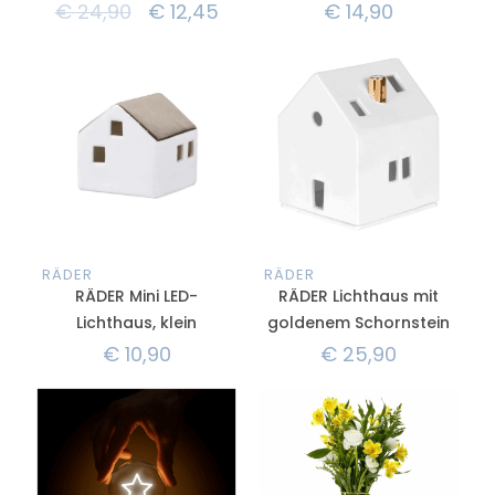
€
24,90
€
12,45
€
14,90
RÄDER
RÄDER
RÄDER Mini LED-
RÄDER Lichthaus mit
Lichthaus, klein
goldenem Schornstein
€
10,90
€
25,90