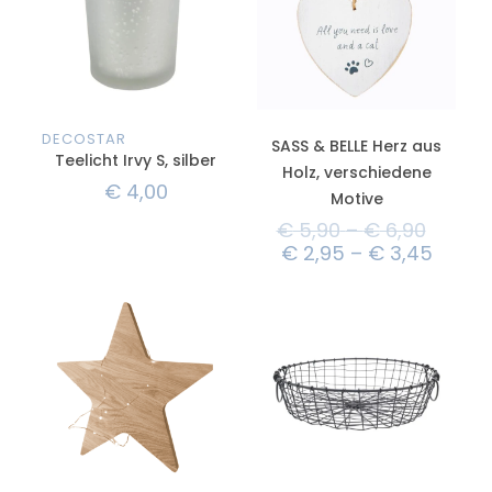
DECOSTAR
SASS & BELLE Herz aus
Teelicht Irvy S, silber
Holz, verschiedene
€
4,00
Motive
€
5,90
–
€
6,90
€
2,95
–
€
3,45