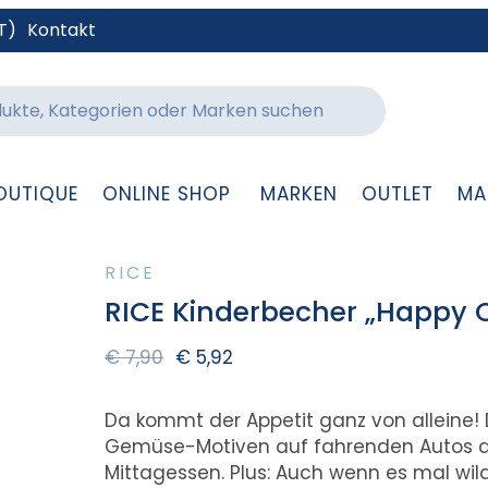
T)
Kontakt
OUTIQUE
ONLINE SHOP
MARKEN
OUTLET
MA
RICE
RICE Kinderbecher „Happy 
€
7,90
€
5,92
Da kommt der Appetit ganz von alleine!
Gemüse-Motiven auf fahrenden Autos da
Mittagessen. Plus: Auch wenn es mal wil