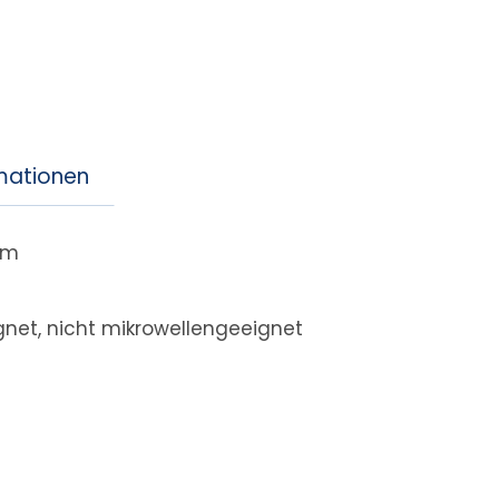
rmationen
cm
net, nicht mikrowellengeeignet