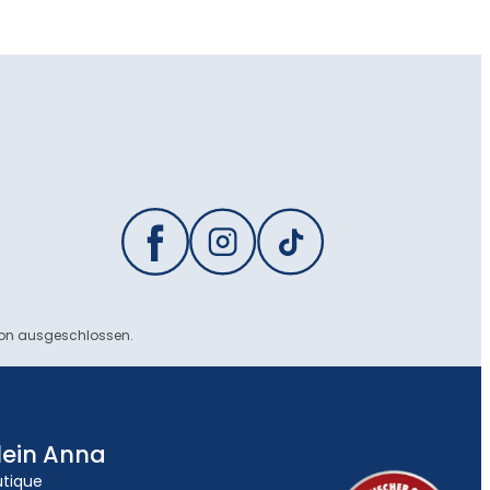
ion ausgeschlossen.
lein Anna
utique