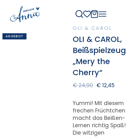
OLI & CAROL
ANGEBOT
OLI & CAROL,
Beißspielzeug
„Mery the
Cherry“
€
24,90
€
12,45
Yummi! Mit diesem
frechen Früchtchen
macht das Beißen-
Lernen richtig Spaß!
Die witzigen