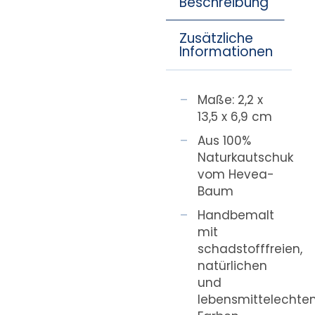
Beschreibung
Zusätzliche
Informationen
Maße: 2,2 x
13,5 x 6,9 cm
Aus 100%
Naturkautschuk
vom Hevea-
Baum
Handbemalt
mit
schadstofffreien,
natürlichen
und
lebensmittelechte