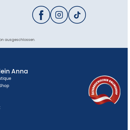
ion ausgeschlossen.
lein Anna
utique
 Shop
t