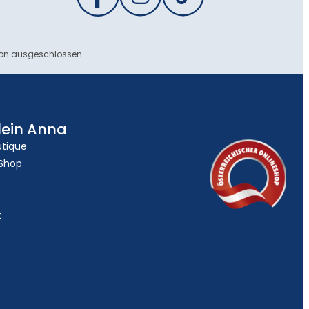
ion ausgeschlossen.
lein Anna
utique
 Shop
t