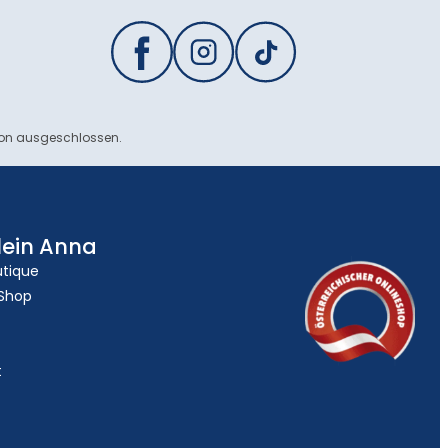
ion ausgeschlossen.
lein Anna
utique
 Shop
t