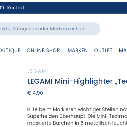
T)
Kontakt
OUTIQUE
ONLINE SHOP
MARKEN
OUTLET
MA
LEGAMI
LEGAMI Mini-Highlighter „T
€
4,90
Hilfe beim Markieren wichtiger Stellen n
Superhelden überhaupt. Die Mini-Textm
maskierte Bärchen in 6 metallisch leuch