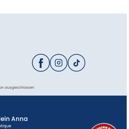
ion ausgeschlossen.
lein Anna
utique