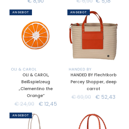
€
8,90
€
6,90
€
5,18
ANGEBOT
ANGEBOT
OLI & CAROL
HANDED BY
OLI & CAROL,
HANDED BY Flechtkorb
Beißspielzeug
Percey Shopper, deep
„Clementino the
carrot
Orange“
€
69,90
€
52,43
€
24,90
€
12,45
ANGEBOT