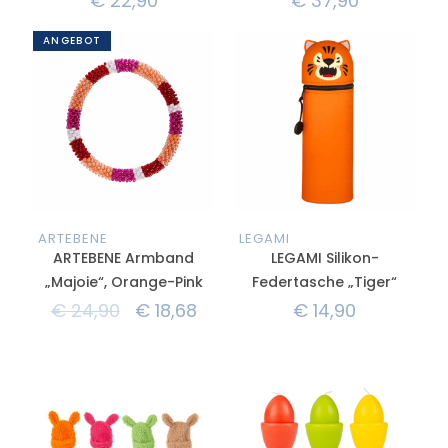
€
22,90
€
37,90
ANGEBOT
ARTEBENE
LEGAMI
ARTEBENE Armband
LEGAMI Silikon-
„Majoie“, Orange-Pink
Federtasche „Tiger“
€
24,90
€
18,68
€
14,90