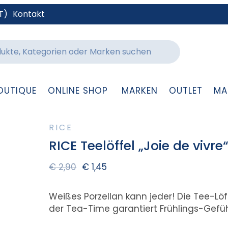
T)
Kontakt
OUTIQUE
ONLINE SHOP
MARKEN
OUTLET
MA
RICE
RICE Teelöffel „Joie de vivr
€
2,90
€
1,45
Weißes Porzellan kann jeder! Die Tee-Lö
der Tea-Time garantiert Frühlings-Gefüh