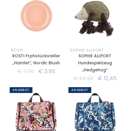
ROSTI
SOPHIE ALLPORT
ROSTI Frphstücksteller
SOPHIE ALLPORT
„Hamlet“, Nordic Blush
Hundespielzeug
„Hedgehog“
€
7,90
€
3,95
€
24,90
€
12,45
ANGEBOT
ANGEBOT