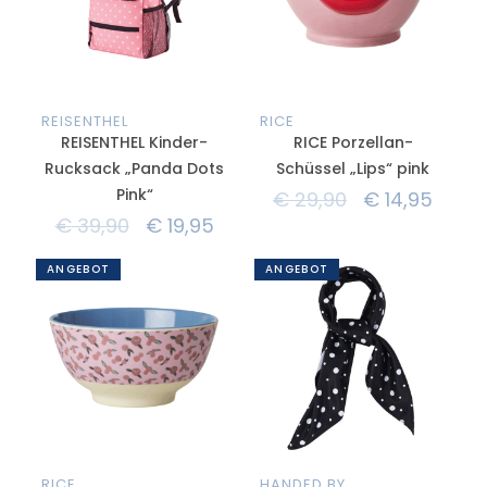
REISENTHEL
RICE
REISENTHEL Kinder-
RICE Porzellan-
Rucksack „Panda Dots
Schüssel „Lips“ pink
Pink“
€
29,90
€
14,95
€
39,90
€
19,95
ANGEBOT
ANGEBOT
RICE
HANDED BY