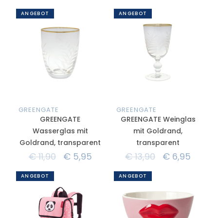
ANGEBOT
ANGEBOT
GREENGATE
GREENGATE
GREENGATE
GREENGATE Weinglas
Wasserglas mit
mit Goldrand,
Goldrand, transparent
transparent
€
11,90
€
5,95
€
13,90
€
6,95
ANGEBOT
ANGEBOT