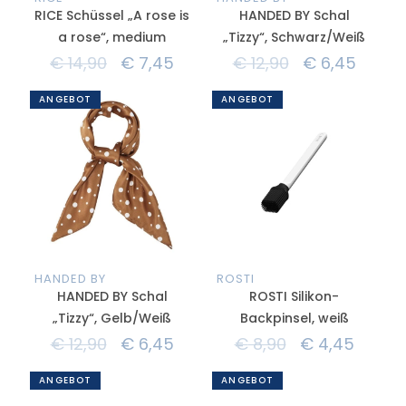
RICE Schüssel „A rose is
HANDED BY Schal
a rose“, medium
„Tizzy“, Schwarz/Weiß
€
14,90
€
7,45
€
12,90
€
6,45
ANGEBOT
ANGEBOT
HANDED BY
ROSTI
HANDED BY Schal
ROSTI Silikon-
„Tizzy“, Gelb/Weiß
Backpinsel, weiß
€
12,90
€
6,45
€
8,90
€
4,45
ANGEBOT
ANGEBOT