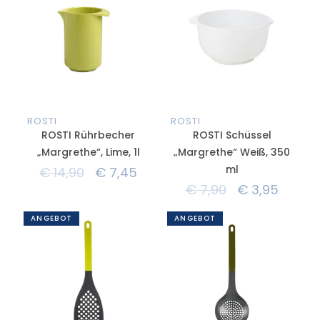
ROSTI
ROSTI
ROSTI Rührbecher
ROSTI Schüssel
„Margrethe“, Lime, 1l
„Margrethe“ Weiß, 350
ml
€
14,90
€
7,45
€
7,90
€
3,95
ANGEBOT
ANGEBOT