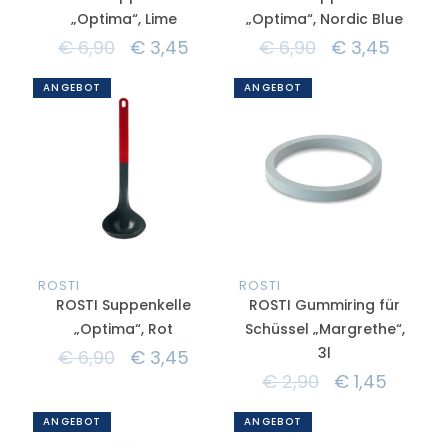
„Optima“, Lime
„Optima“, Nordic Blue
€
6,90
€
3,45
€
6,90
€
3,45
ANGEBOT
ANGEBOT
ROSTI
ROSTI
ROSTI Suppenkelle
ROSTI Gummiring für
„Optima“, Rot
Schüssel „Margrethe“,
3l
€
6,90
€
3,45
€
2,90
€
1,45
ANGEBOT
ANGEBOT