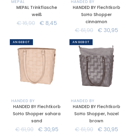
MEPAL
HANDED BY
MEPAL Trinkflasche
HANDED BY Flechtkorb
weiß
SoHo Shopper
cinnamon
€
16,90
€
8,45
€
61,90
€
30,95
ANGEBOT
ANGEBOT
HANDED BY
HANDED BY
HANDED BY Flechtkorb
HANDED BY Flechtkorb
SoHo Shopper sahara
SoHo Shopper, hazel
sand
brown
€
61,90
€
30,95
€
61,90
€
30,95