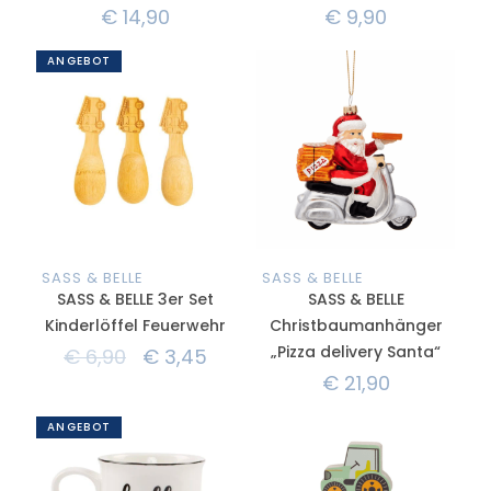
€
14,90
€
9,90
ANGEBOT
SASS & BELLE
SASS & BELLE
SASS & BELLE 3er Set
SASS & BELLE
Kinderlöffel Feuerwehr
Christbaumanhänger
„Pizza delivery Santa“
€
6,90
€
3,45
€
21,90
ANGEBOT