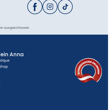
ion ausgeschlossen.
lein Anna
utique
 Shop
t