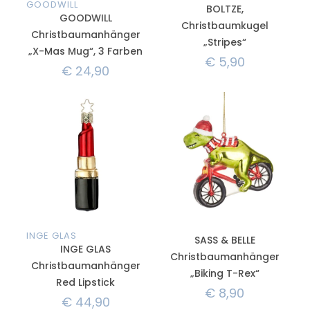
GOODWILL
BOLTZE,
GOODWILL
Christbaumkugel
Christbaumanhänger
„Stripes“
„X-Mas Mug“, 3 Farben
€
5,90
€
24,90
INGE GLAS
SASS & BELLE
INGE GLAS
Christbaumanhänger
Christbaumanhänger
„Biking T-Rex“
Red Lipstick
€
8,90
€
44,90