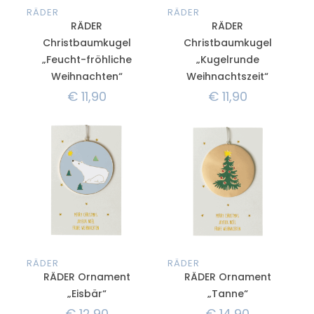
RÄDER
RÄDER
RÄDER
RÄDER
Christbaumkugel
Christbaumkugel
„Feucht-fröhliche
„Kugelrunde
Weihnachten“
Weihnachtszeit“
€
11,90
€
11,90
RÄDER
RÄDER
RÄDER Ornament
RÄDER Ornament
„Eisbär“
„Tanne“
€
12,90
€
14,90