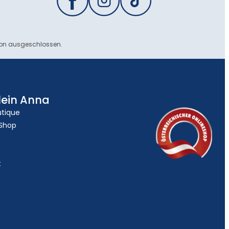
ion ausgeschlossen.
lein Anna
utique
 Shop
t