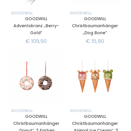
GOODWILL
GOODWILL
GOODWILL
GOODWILL
Adventskranz „Berry-
Christbaumanhänger
Gold“
„Dog Bone“
€
109,90
€
15,90
GOODWILL
GOODWILL
GOODWILL
GOODWILL
Christbaumanhänger
Christbaumanhänger
„Donut“, 2 Farben
„Animal Ice Cream“, 3