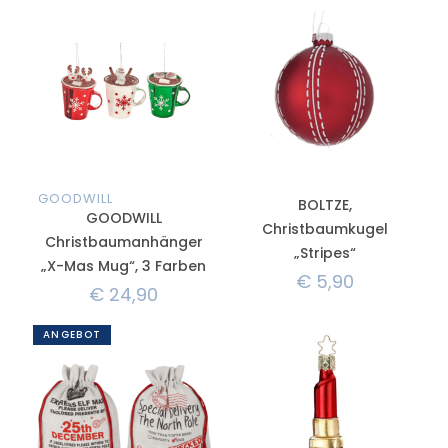
GOODWILL
BOLTZE,
GOODWILL
Christbaumkugel
Christbaumanhänger
„Stripes“
„X-Mas Mug“, 3 Farben
€
5,90
€
24,90
ANGEBOT