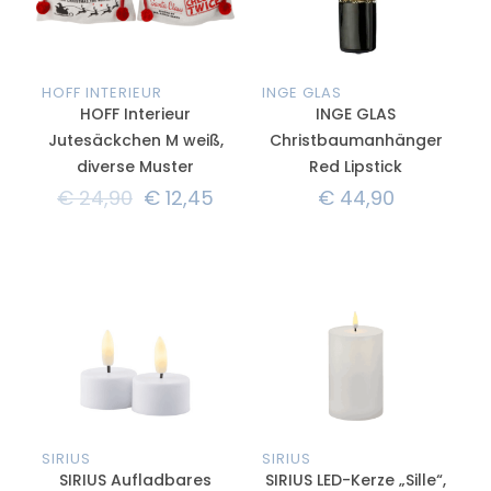
HOFF INTERIEUR
INGE GLAS
HOFF Interieur
INGE GLAS
Jutesäckchen M weiß,
Christbaumanhänger
diverse Muster
Red Lipstick
€
24,90
€
12,45
€
44,90
SIRIUS
SIRIUS
SIRIUS Aufladbares
SIRIUS LED-Kerze „Sille“,