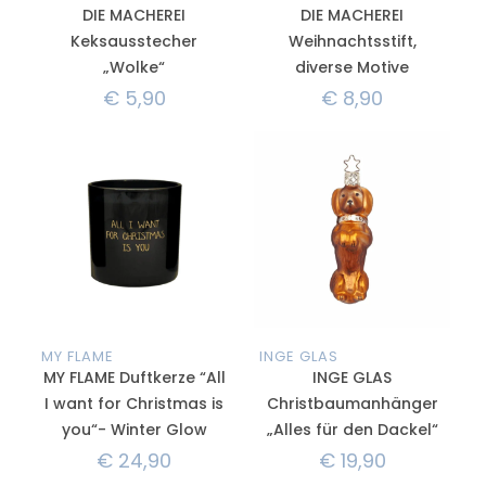
DIE MACHEREI
DIE MACHEREI
Keksausstecher
Weihnachtsstift,
„Wolke“
diverse Motive
€
5,90
€
8,90
MY FLAME
INGE GLAS
MY FLAME Duftkerze “All
INGE GLAS
I want for Christmas is
Christbaumanhänger
you“- Winter Glow
„Alles für den Dackel“
€
24,90
€
19,90