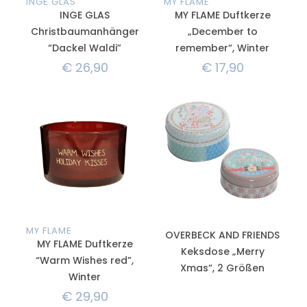
INGE GLAS
MY FLAME
INGE GLAS
MY FLAME Duftkerze
Christbaumanhänger
„December to
“Dackel Waldi”
remember“, Winter
€
26,90
€
17,90
MY FLAME
OVERBECK AND FRIENDS
MY FLAME Duftkerze
Keksdose „Merry
“Warm Wishes red”,
Xmas“, 2 Größen
Winter
€
29,90