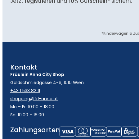
Jetzt
registrieren
und
10% Gutschein
* sichern.
*Kinderwägen & Zub
Kontakt
Fräulein Anna City Shop
Goldschmiedgasse 4-6, 1010 Wien
+43 1 533 82 11
shopping@frl-anna.at
Mo – Fr: 10:00 – 18:00
Sa: 10:00 – 18:00
Zahlungsarten