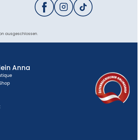
ion ausgeschlossen.
lein Anna
utique
 Shop
t