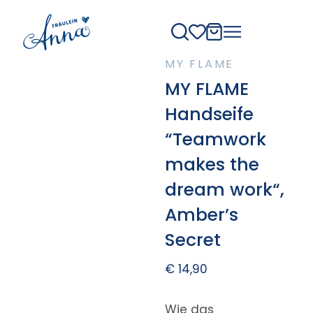
MY FLAME
MY FLAME
Handseife
“Teamwork
makes the
dream work“,
Amber’s
Secret
€
14,90
Wie das