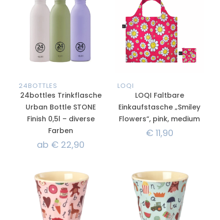
24BOTTLES
LOQI
24bottles Trinkflasche
LOQI Faltbare
Urban Bottle STONE
Einkaufstasche „Smiley
Finish 0,5l – diverse
Flowers“, pink, medium
Farben
€
11,90
ab
€
22,90