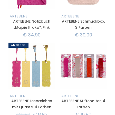
ARTEBENE
ARTEBENE
ARTEBENE Notizbuch
ARTEBENE Schmuckbox,
„Majoie Kroko“, Pink
3 Farben
€
34,90
€
39,90
ANGEBOT
ARTEBENE
ARTEBENE
ARTEBENE Lesezeichen
ARTEBENE Stiftehalter, 4
mit Quaste, 4 Farben
Farben
€
11,90
€
8,93
€
16,90