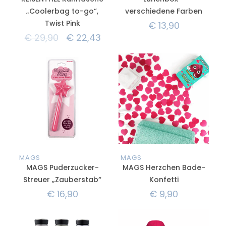
„Coolerbag to-go“,
verschiedene Farben
Twist Pink
€
13,90
€
29,90
€
22,43
MAGS
MAGS
MAGS Puderzucker-
MAGS Herzchen Bade-
Streuer „Zauberstab“
Konfetti
€
16,90
€
9,90