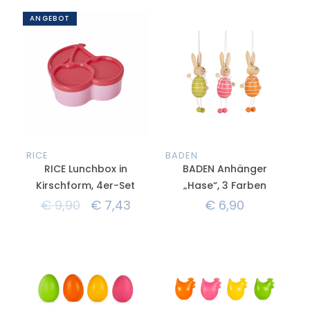
ANGEBOT
RICE
BADEN
RICE Lunchbox in
BADEN Anhänger
Kirschform, 4er-Set
„Hase“, 3 Farben
€
9,90
€
7,43
€
6,90