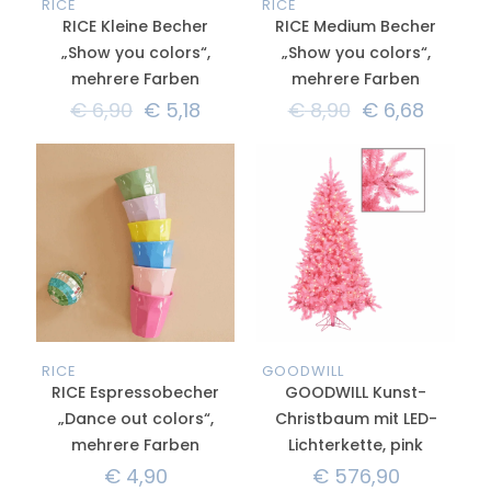
RICE
RICE
RICE Kleine Becher
RICE Medium Becher
„Show you colors“,
„Show you colors“,
mehrere Farben
mehrere Farben
€
6,90
€
5,18
€
8,90
€
6,68
RICE
GOODWILL
RICE Espressobecher
GOODWILL Kunst-
„Dance out colors“,
Christbaum mit LED-
mehrere Farben
Lichterkette, pink
€
4,90
€
576,90