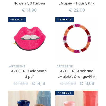
Flowers“, 3 Farben
„Majoie – Haus“, Pink
€
14,90
€
22,90
ANGEBOT
ANGEBOT
ARTEBENE
ARTEBENE
ARTEBENE Geldbeutel
ARTEBENE Armband
„Lips“
„Majoie“, Orange-Pink
€
18,90
€
14,18
€
24,90
€
18,68
ANGEBOT