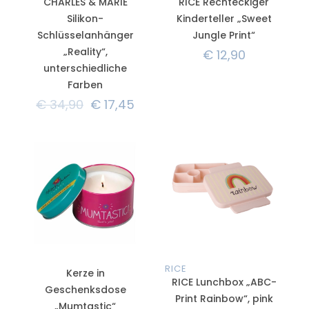
CHARLES & MARIE
RICE Rechteckiger
Silikon-
Kinderteller „Sweet
Schlüsselanhänger
Jungle Print“
„Reality“,
€
12,90
unterschiedliche
Farben
€
34,90
€
17,45
RICE
Kerze in
RICE Lunchbox „ABC-
Geschenksdose
Print Rainbow“, pink
„Mumtastic“