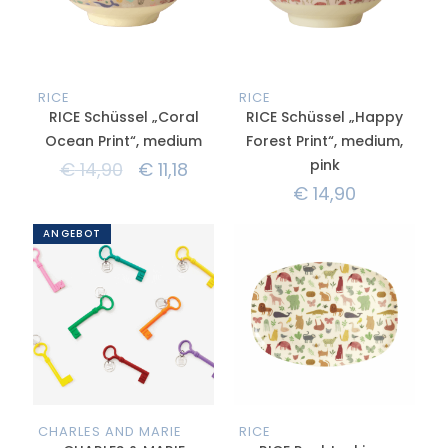
RICE
RICE
RICE Schüssel „Coral
RICE Schüssel „Happy
Ocean Print“, medium
Forest Print“, medium,
pink
€
14,90
€
11,18
€
14,90
ANGEBOT
CHARLES AND MARIE
RICE