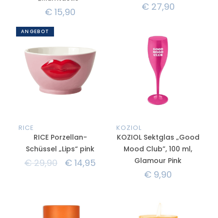
€
27,90
€
15,90
ANGEBOT
RICE
KOZIOL
RICE Porzellan-
KOZIOL Sektglas „Good
Schüssel „Lips“ pink
Mood Club”, 100 ml,
Glamour Pink
€
29,90
€
14,95
€
9,90