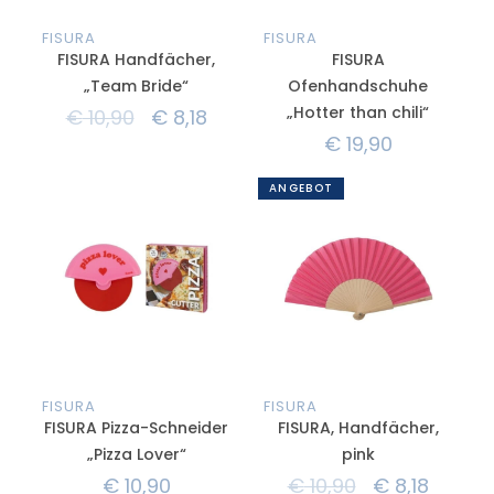
FISURA
FISURA
FISURA Handfächer,
FISURA
„Team Bride“
Ofenhandschuhe
„Hotter than chili“
€
10,90
€
8,18
€
19,90
ANGEBOT
FISURA
FISURA
FISURA Pizza-Schneider
FISURA, Handfächer,
„Pizza Lover“
pink
€
10,90
€
10,90
€
8,18