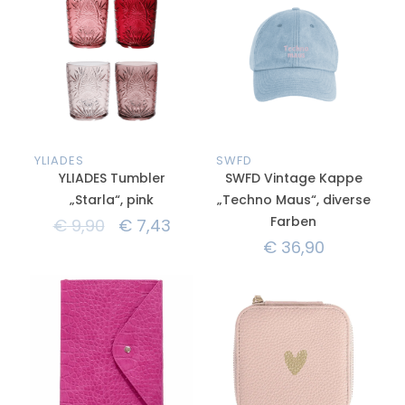
YLIADES
SWFD
YLIADES Tumbler
SWFD Vintage Kappe
„Starla“, pink
„Techno Maus“, diverse
Farben
€
9,90
€
7,43
€
36,90