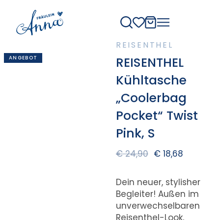
REISENTHEL
ANGEBOT
REISENTHEL
Kühltasche
„Coolerbag
Pocket“ Twist
Pink, S
€
24,90
€
18,68
Dein neuer, stylisher
Begleiter! Außen im
unverwechselbaren
Reisenthel-Look,