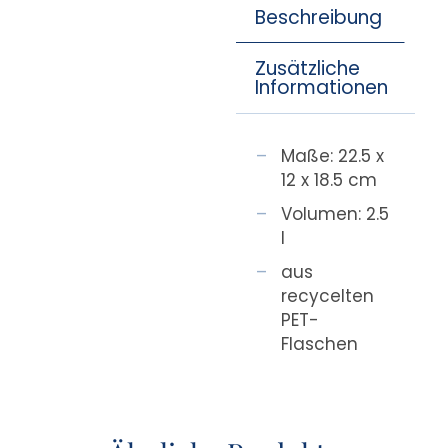
Beschreibung
Zusätzliche
Informationen
Maße: 22.5 x
12 x 18.5 cm
Volumen: 2.5
l
aus
recycelten
PET-
Flaschen