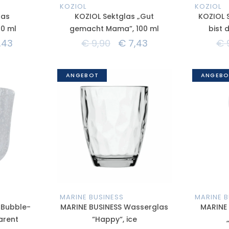
KOZIOL
KOZIOL
las
KOZIOL Sektglas „Gut
KOZIOL 
00 ml
gemacht Mama”, 100 ml
bist d
,43
€
9,90
€
7,43
€
ANGEBOT
ANGEBO
MARINE BUSINESS
MARINE B
„Bubble-
MARINE BUSINESS Wasserglas
MARINE 
arent
“Happy“, ice