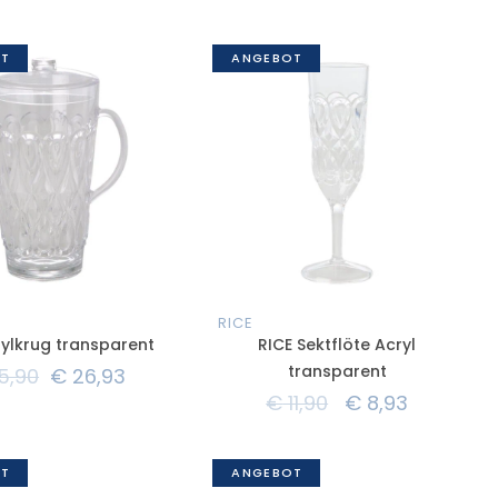
T
ANGEBOT
RICE
rylkrug transparent
RICE Sektflöte Acryl
transparent
5,90
€
26,93
€
11,90
€
8,93
T
ANGEBOT