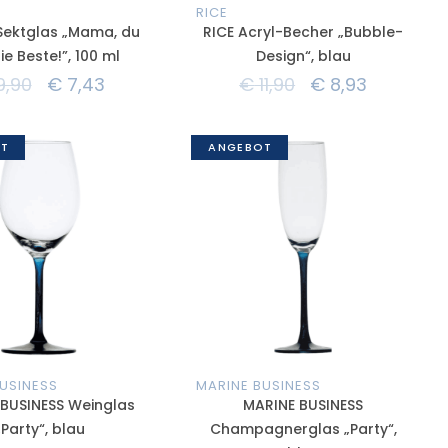
RICE
Sektglas „Mama, du
RICE Acryl-Becher „Bubble-
ie Beste!”, 100 ml
Design“, blau
9,90
€
7,43
€
11,90
€
8,93
T
ANGEBOT
USINESS
MARINE BUSINESS
BUSINESS Weinglas
MARINE BUSINESS
„Party“, blau
Champagnerglas „Party“,