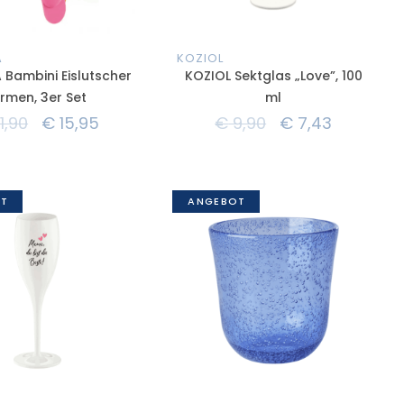
A
KOZIOL
Bambini Eislutscher
KOZIOL Sektglas „Love”, 100
rmen, 3er Set
ml
1,90
€
15,95
€
9,90
€
7,43
T
ANGEBOT