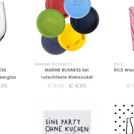
MARINE BUSINESS
RICE
ESS
MARINE BUSINESS Set
RICE Wass
serglas
rutschfeste Weinsockel
,95
€
9,90
€
4,95
€
1