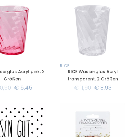
RICE
erglas Acryl pink, 2
RICE Wasserglas Acryl
Größen
transparent, 2 Größen
0,90
€
5,45
€
11,90
€
8,93