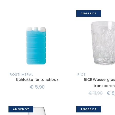
ANGEBOT
ROSTI MEPAL
RICE
Kühlakku für Lunchbox
RICE Wasserglas
transparen
€
5,90
€
11,90
€
8
ANGEBOT
ANGEBOT