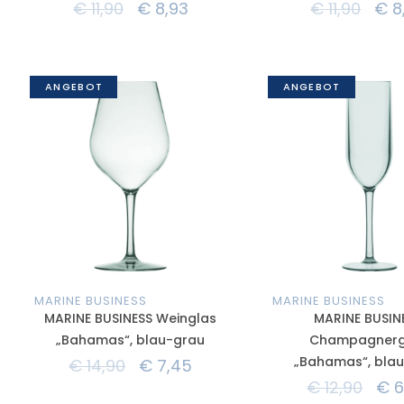
€
11,90
€
8,93
€
11,90
€
8
ANGEBOT
ANGEBOT
MARINE BUSINESS
MARINE BUSINESS
MARINE BUSINESS Weinglas
MARINE BUSIN
„Bahamas“, blau-grau
Champagnerg
„Bahamas“, bla
€
14,90
€
7,45
€
12,90
€
6