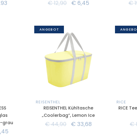
,93
€
12,90
€
6,45
€
1
ANGEBOT
ANGEBO
REISENTHEL
RICE
ESS
REISENTHEL Kühltasche
RICE Tee
las
„Coolerbag“, Lemon Ice
u-grau
€
44,90
€
33,68
€
,45