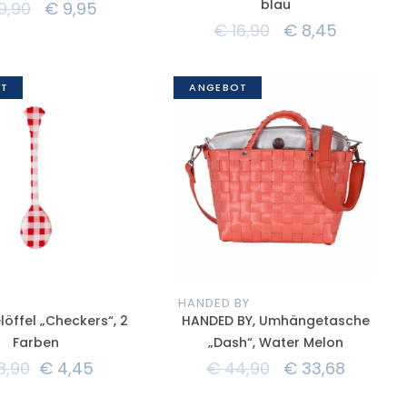
blau
9,90
€
9,95
€
16,90
€
8,45
T
ANGEBOT
HANDED BY
löffel „Checkers“, 2
HANDED BY, Umhängetasche
Farben
„Dash“, Water Melon
8,90
€
4,45
€
44,90
€
33,68