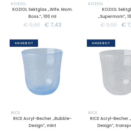
KOZIOL
KOZIOL
KOZIOL Sektglas „Wife. Mom.
KOZIOL Sektg
Boss.”, 100 ml
„Supermom”, 1
€
9,90
€
7,43
€
9,90
€
7
ANGEBOT
ANGEBOT
RICE
RICE
RICE Acryl-Becher „Bubble-
RICE Acryl-Becher 
Design“, mint
Design“, transp