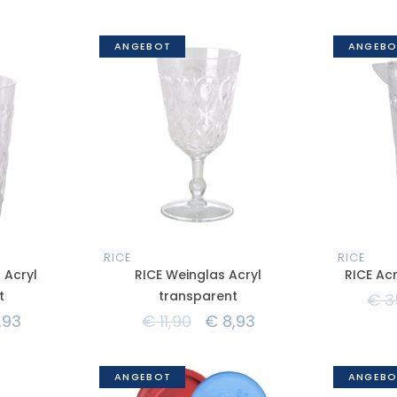
ANGEBOT
ANGEBO
RICE
RICE
 Acryl
RICE Weinglas Acryl
RICE Ac
t
transparent
€
3
,93
€
11,90
€
8,93
ANGEBOT
ANGEBO