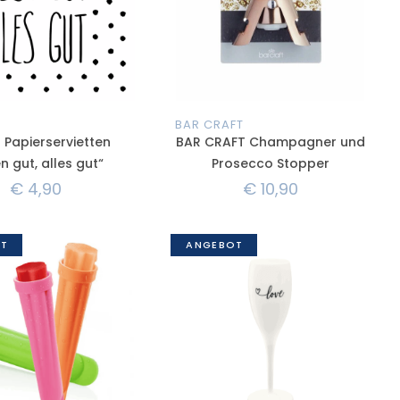
BAR CRAFT
 Papierservietten
BAR CRAFT Champagner und
n gut, alles gut“
Prosecco Stopper
€
4,90
€
10,90
T
ANGEBOT