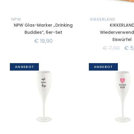
NPW
KIKKERLAND
NPW Glas-Marker „Drinking
KIKKERLAN
Buddies“, 6er-Set
Wiederverwend
Eiswürfel
€
19,90
€
7,90
€
5
ANGEBOT
ANGEBOT