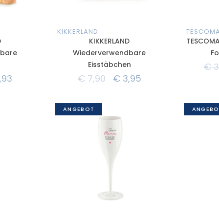
KIKKERLAND
TESCOM
D
KIKKERLAND
TESCOMA 
bare
Wiederverwendbare
Fo
Eisstäbchen
€
3
,93
€
7,90
€
3,95
ANGEBOT
ANGEBO