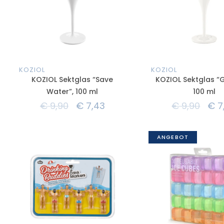
KOZIOL
KOZIOL
KOZIOL Sektglas “Save
KOZIOL Sektglas “
Water”, 100 ml
100 ml
€
9,90
€
7,43
€
9,90
€
7
ANGEBOT