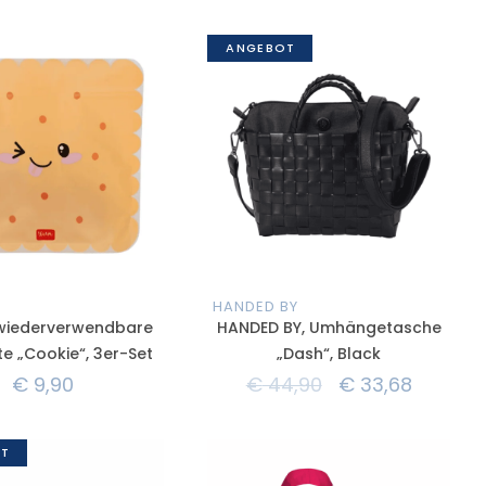
ANGEBOT
HANDED BY
wiederverwendbare
HANDED BY, Umhängetasche
e „Cookie“, 3er-Set
„Dash“, Black
€
9,90
€
44,90
€
33,68
T