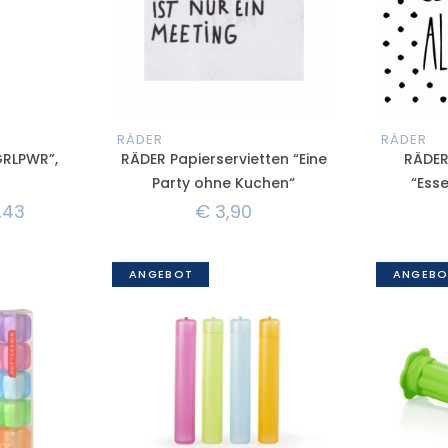
RÄDER
RÄDER
GRLPWR”,
RÄDER Papierservietten “Eine
RÄDER
Party ohne Kuchen“
“Esse
,43
€
3,90
ANGEBOT
ANGEBO