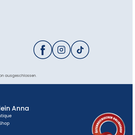
ion ausgeschlossen.
lein Anna
utique
 Shop