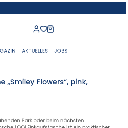
GAZIN
AKTUELLES
JOBS
e „Smiley Flowers“, pink,
ühenden Park oder beim nächsten
sche LOQI Einkaufstasche ist ein praktischer