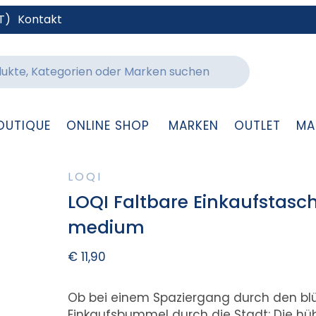
T)
Kontakt
OUTIQUE
ONLINE SHOP
MARKEN
OUTLET
MA
LOQI
LOQI Faltbare Einkaufstasch
medium
€
11,90
Ob bei einem Spaziergang durch den bl
Einkaufsbummel durch die Stadt: Die hüb