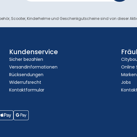
ehör, Scooter, Kinderhelme und Geschenkgutscheine sind von dieser Akt
Kundenservice
Fräu
Sicher bezahlen
Citybo
Versandinformationen
Online
Rücksendungen
Marken
Widerrufsrecht
Jobs
Kontaktformular
Kontak