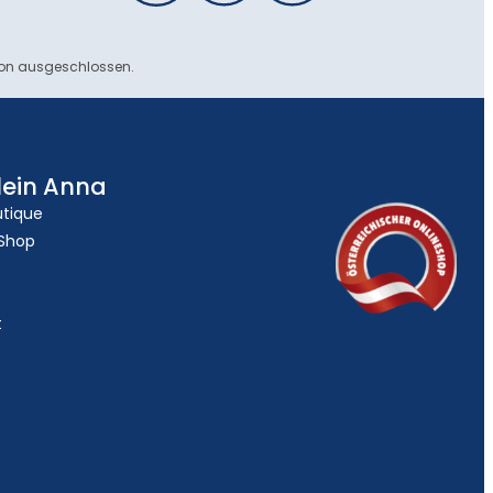
ion ausgeschlossen.
lein Anna
utique
 Shop
t