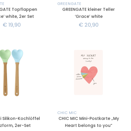
TE
GREENGATE
GATE Topflappen
GREENGATE kleiner Teller
e’ white, 2er Set
‘Grace’ white
€
19,90
€
20,90
CHIC MIC
i Silikon-Kochlöffel
CHIC MIC Mini-Postkarte „My
zform, 2er-Set
Heart belongs to you“