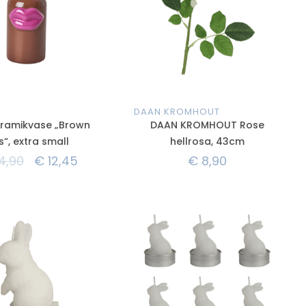
DAAN KROMHOUT
eramikvase „Brown
DAAN KROMHOUT Rose
s“, extra small
hellrosa, 43cm
4,90
€
12,45
€
8,90