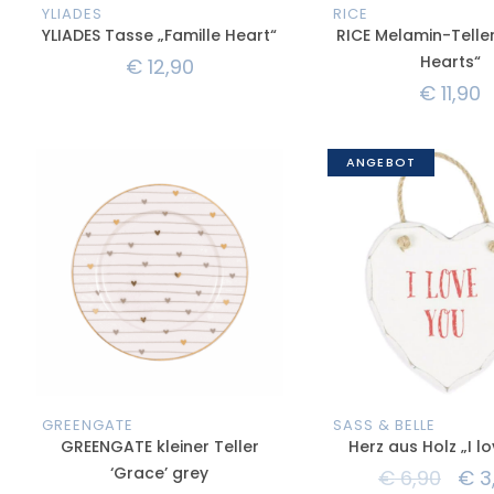
YLIADES
RICE
YLIADES Tasse „Famille Heart“
RICE Melamin-Teller
Hearts“
€
12,90
€
11,90
ANGEBOT
GREENGATE
SASS & BELLE
GREENGATE kleiner Teller
Herz aus Holz „I l
‘Grace’ grey
€
6,90
€
3