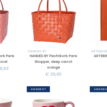
HANDED BY
ARTEBEN
rb Paris
HANDED BY Flechtkorb Paris
ARTEBEN
coral
Shopper, deep carrot
orange
9,93
€
39,90
ANGEBOT
ANGEBO