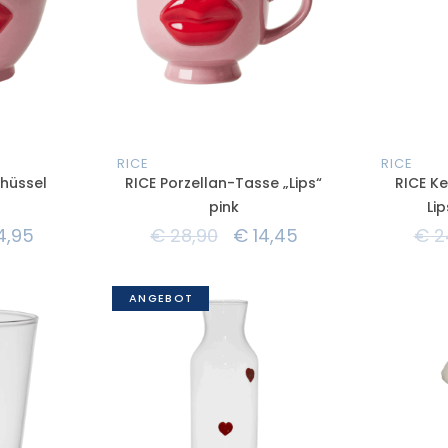
RICE
RICE
chüssel
RICE Porzellan-Tasse „Lips“
RICE K
pink
Lip
4,95
€
28,90
€
14,45
€
2
ANGEBOT