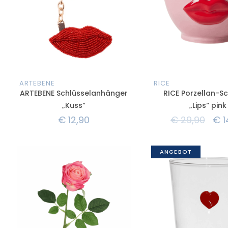
ARTEBENE
RICE
ARTEBENE Schlüsselanhänger
RICE Porzellan-S
„Kuss“
„Lips“ pink
€
12,90
€
29,90
€
1
ANGEBOT