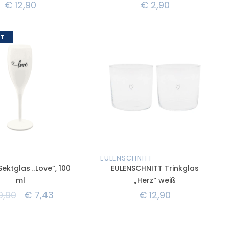
€
12,90
€
2,90
T
EULENSCHNITT
ektglas „Love”, 100
EULENSCHNITT Trinkglas
ml
„Herz“ weiß
9,90
€
7,43
€
12,90