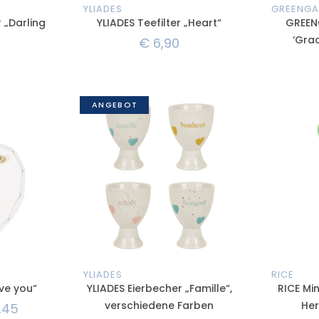
YLIADES
GREENGA
 „Darling
YLIADES Teefilter „Heart“
GREEN
‘Grac
€
6,90
ANGEBOT
YLIADES
RICE
ove you“
YLIADES Eierbecher „Famille“,
RICE Min
verschiedene Farben
Her
,45