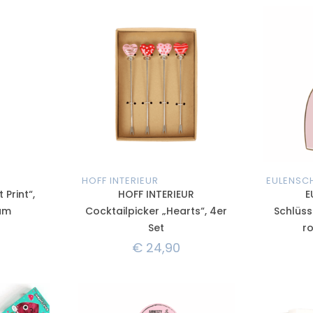
HOFF INTERIEUR
EULENSC
 Print“,
HOFF INTERIEUR
E
eam
Cocktailpicker „Hearts“, 4er
Schlüss
Set
r
€
24,90