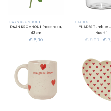
DAAN KROMHOUT
YLIADES
DAAN KROMHOUT Rose rosa,
YLIADES Tumbler „
43cm
Heart“
€
8,90
€
9,90
€
7