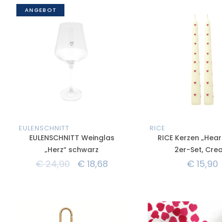
ANGEBOT
EULENSCHNITT
RICE
EULENSCHNITT Weinglas
RICE Kerzen „Heart
„Herz“ schwarz
2er-Set, Cr
€
24,90
€
18,68
€
15,90