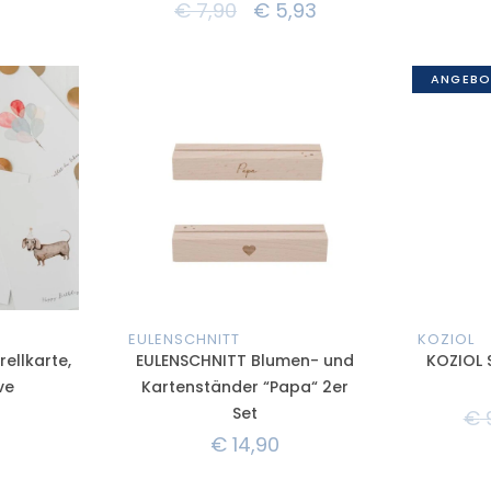
€
7,90
€
5,93
ANGEBO
EULENSCHNITT
KOZIOL
ellkarte,
EULENSCHNITT Blumen- und
KOZIOL S
ve
Kartenständer “Papa“ 2er
Set
€
€
14,90