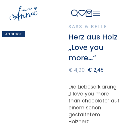
SASS & BELLE
ANGEBOT
Herz aus Holz
„Love you
more…“
€
4,90
€
2,45
Die Liebeserklärung
„I love you more
than chocolate“ auf
einem schön
gestaltetem
Holzherz.