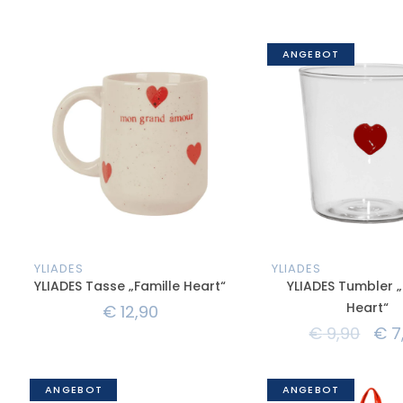
ANGEBOT
YLIADES
YLIADES
YLIADES Tasse „Famille Heart“
YLIADES Tumbler „
Heart“
€
12,90
€
9,90
€
7
ANGEBOT
ANGEBOT