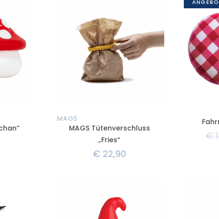
MAGS
Fahr
nchan“
MAGS Tütenverschluss
€
1
„Fries“
€
22,90