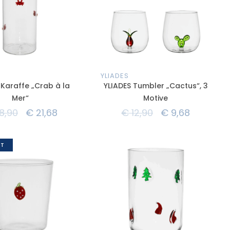
YLIADES
 Karaffe „Crab à la
YLIADES Tumbler „Cactus“, 3
Mer“
Motive
8,90
€
21,68
€
12,90
€
9,68
T