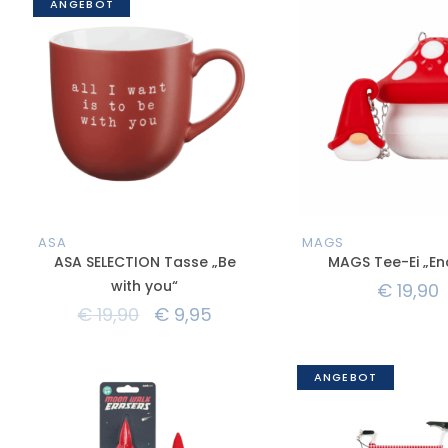
ASA
MAGS
ASA SELECTION Tasse „Be
MAGS Tee-Ei „E
with you“
€
19,90
€
19,90
€
9,95
ANGEBOT