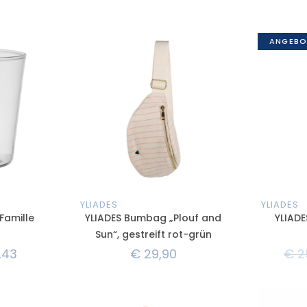
ANGEBO
YLIADES
YLIADES
Famille
YLIADES Bumbag „Plouf and
YLIADE
Sun“, gestreift rot-grün
,43
€
29,90
€
2