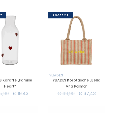
T
ANGEBOT
YLIADES
S Karaffe „Famille
YLIADES Korbtasche „Bella
Heart“
Vita Palma“
5,90
€
19,43
€
49,90
€
37,43