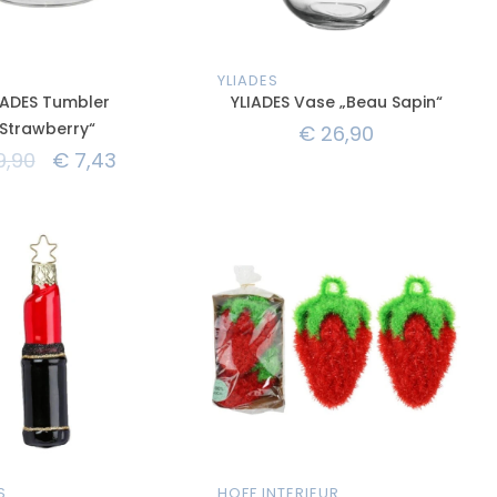
YLIADES
IADES Tumbler
YLIADES Vase „Beau Sapin“
„Strawberry“
€
26,90
9,90
€
7,43
S
HOFF INTERIEUR