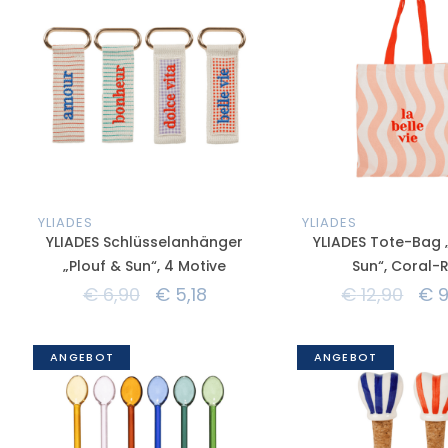
YLIADES
YLIADES
YLIADES Schlüsselanhänger
YLIADES Tote-Bag 
„Plouf & Sun“, 4 Motive
Sun“, Coral-
€
6,90
€
5,18
€
12,90
€
9
ANGEBOT
ANGEBOT