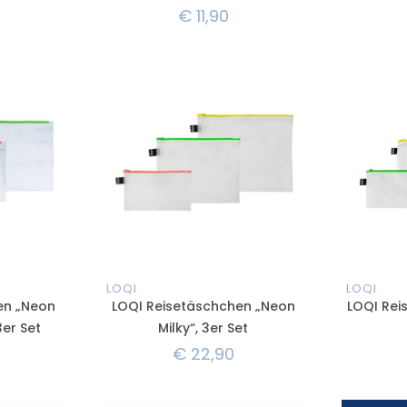
€
11,90
LOQI
LOQI
en „Neon
LOQI Reisetäschchen „Neon
LOQI Rei
3er Set
Milky“, 3er Set
€
22,90
ANGEBO