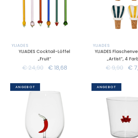
YLIADES
YLIADES
YLIADES Cocktail-Löffel
YLIADES Flaschenve
„Fruit“
„Artist“, 4 Fa
€
24,90
€
18,68
€
9,90
€
7
ANGEBOT
ANGEBOT