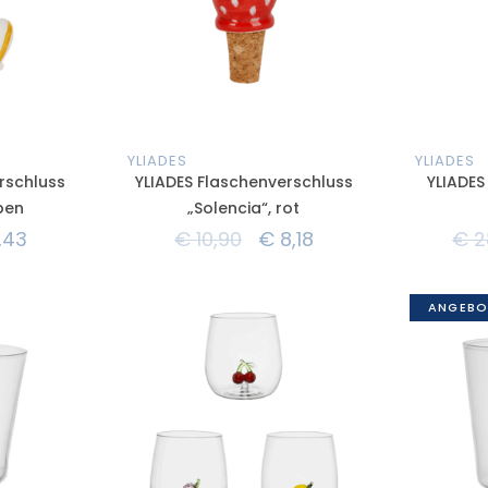
YLIADES
YLIADES
rschluss
YLIADES Flaschenverschluss
YLIADES
rben
„Solencia“, rot
,43
€
10,90
€
8,18
€
2
ANGEBO