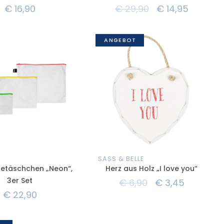
€
16,90
€
29,90
€
14,95
ANGEBOT
SASS & BELLE
setäschchen „Neon“,
Herz aus Holz „I love you“
3er Set
€
6,90
€
3,45
€
22,90
T