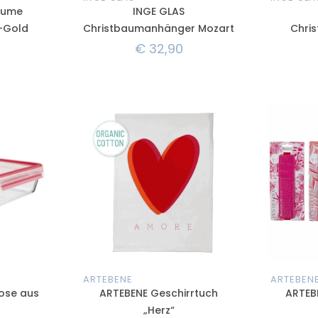
blume
INGE GLAS
t-Gold
Christbaumanhänger Mozart
Chri
€
32,90
ARTEBENE
ARTEBEN
ose aus
ARTEBENE Geschirrtuch
ARTEBE
„Herz“