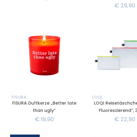
€
29,90
FISURA
LOQI
FISURA Duftkerze „Better late
LOQI Reisetäschch
than ugly“
Fluoreszierend“, 
€
19,90
€
22,90
ANGEBOT