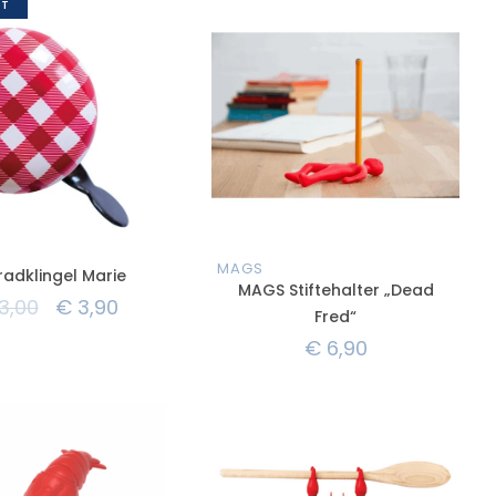
MAGS
radklingel Marie
MAGS Stiftehalter „Dead
3,00
€
3,90
Fred“
€
6,90