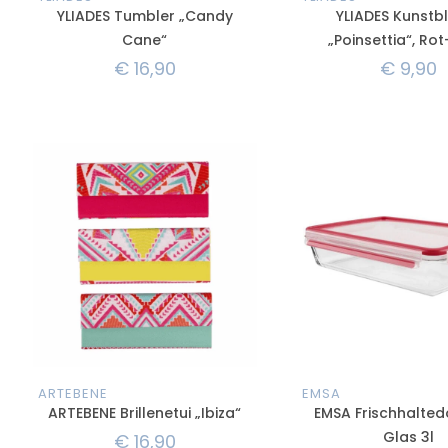
YLIADES Tumbler „Candy
YLIADES Kunst
Cane“
„Poinsettia“, Ro
€
16,90
€
9,90
ARTEBENE
EMSA
ARTEBENE Brillenetui „Ibiza“
EMSA Frischhalted
Glas 3l
€
16,90