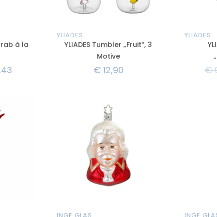
YLIADES
YLIADES
rab à la
YLIADES Tumbler „Fruit“, 3
YL
Motive
,43
€
12,90
€
INGE GLAS
INGE GLA