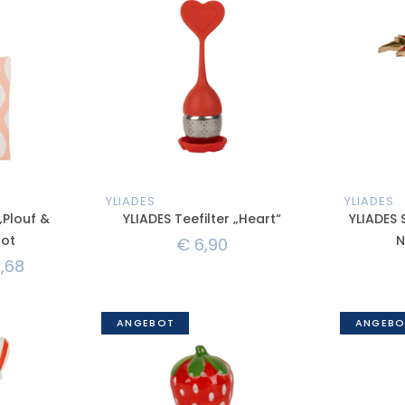
YLIADES
YLIADES
„Plouf &
YLIADES Teefilter „Heart“
YLIADES 
Rot
N
€
6,90
,68
ANGEBOT
ANGEBO