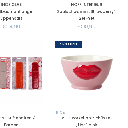
INGE GLAS
HOFF INTERIEUR
stbaumanhänger
Spülschwamm „Strawberry“,
Lippenstift
2er-Set
€
14,90
€
10,90
ANGEBOT
E
RICE
NE Stiftehalter, 4
RICE Porzellan-Schüssel
Farben
„Lips“ pink