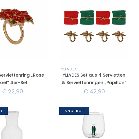
YLIADES
Serviettenring „Rose
YLIADES Set aus 4 Servietten
oel“ 4er-Set
& Serviettenringen „Papillon“
€
22,90
€
42,90
T
ANGEBOT