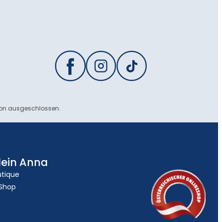
ion ausgeschlossen.
lein Anna
utique
 Shop