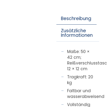
Beschreibung
Zusätzliche
Informationen
Maße: 50 ×
42 cm;
Reißverschlusstasc
12 × 12 cm
Tragkraft: 20
kg
Faltbar und
wasserabweisend
Vollständig