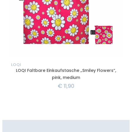
LOQI
LOQ
LOQI Faltbare Einkaufstasche „Smiley Flowers“,
L
pink, medium
€
11,90