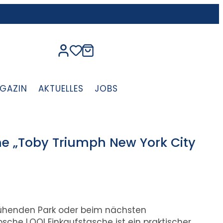
GAZIN
AKTUELLES
JOBS
he „Toby Triumph New York City
ühenden Park oder beim nächsten
sche LOQI Einkaufstasche ist ein praktischer