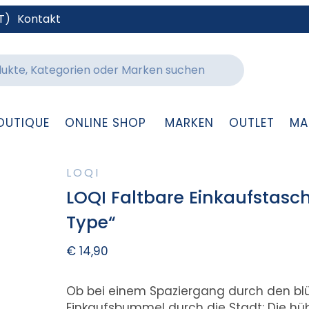
T)
Kontakt
OUTIQUE
ONLINE SHOP
MARKEN
OUTLET
MA
LOQI
LOQI Faltbare Einkaufstasc
Type“
€
14,90
Ob bei einem Spaziergang durch den bl
Einkaufsbummel durch die Stadt: Die hüb