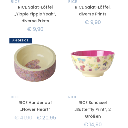
RICE
RICE
RICE Salat-Löffel
RICE Salat-Löffel,
„Yippie Yippie Yeah“,
diverse Prints
diverse Prints
€
9,90
€
9,90
ANGEBOT
RICE
RICE
RICE Hundenapf
RICE Schüssel
„Flower Heart“
„Butterfly Print“, 2
Größen
€
41,90
€
20,95
€
14,90