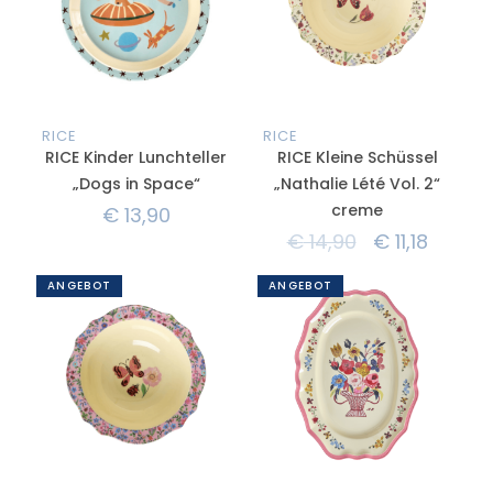
RICE
RICE
RICE Kinder Lunchteller
RICE Kleine Schüssel
„Dogs in Space“
„Nathalie Lété Vol. 2“
creme
€
13,90
€
14,90
€
11,18
ANGEBOT
ANGEBOT