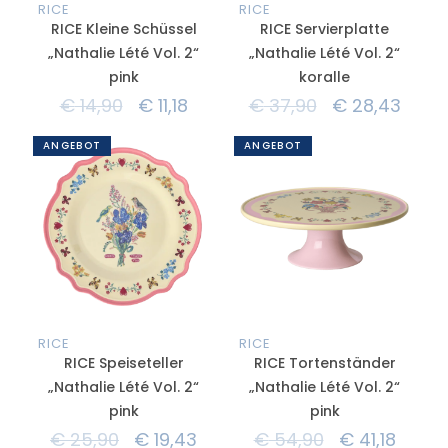
RICE
RICE
RICE Kleine Schüssel
RICE Servierplatte
„Nathalie Lété Vol. 2“
„Nathalie Lété Vol. 2“
pink
koralle
€
14,90
€
11,18
€
37,90
€
28,43
ANGEBOT
ANGEBOT
RICE
RICE
RICE Speiseteller
RICE Tortenständer
„Nathalie Lété Vol. 2“
„Nathalie Lété Vol. 2“
pink
pink
€
25,90
€
19,43
€
54,90
€
41,18