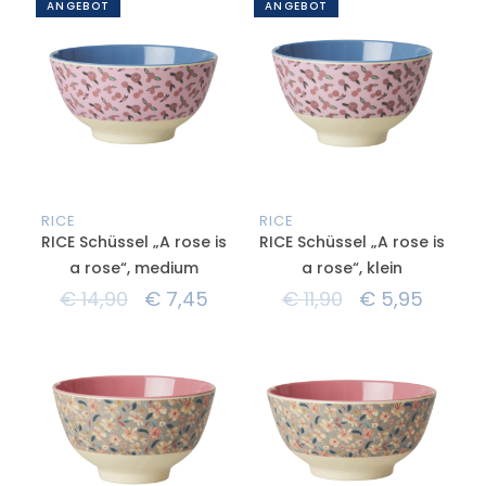
ANGEBOT
ANGEBOT
RICE
RICE
RICE Schüssel „A rose is
RICE Schüssel „A rose is
a rose“, medium
a rose“, klein
€
14,90
€
7,45
€
11,90
€
5,95