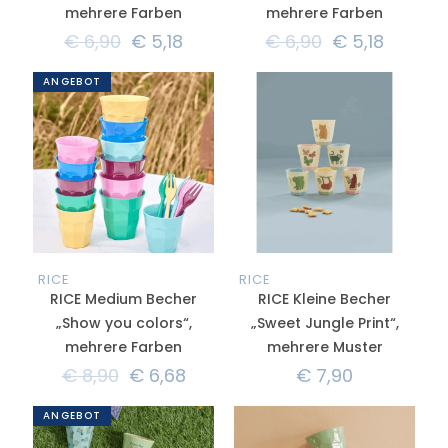
mehrere Farben
mehrere Farben
€
6,90
€
5,18
€
6,90
€
5,18
ANGEBOT
RICE
RICE
RICE Medium Becher
RICE Kleine Becher
„Show you colors“,
„Sweet Jungle Print“,
mehrere Farben
mehrere Muster
€
8,90
€
6,68
€
7,90
ANGEBOT