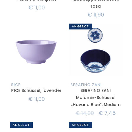
rosa
€
11,00
€
11,90
ANGEBOT
RICE
SERAFINO ZANI
RICE Schüssel, lavender
SERAFINO ZANI
Malamin-Schüssel
€
11,90
„Havana Blue“, Medium
€
14,90
€
7,45
ANGEBOT
ANGEBOT