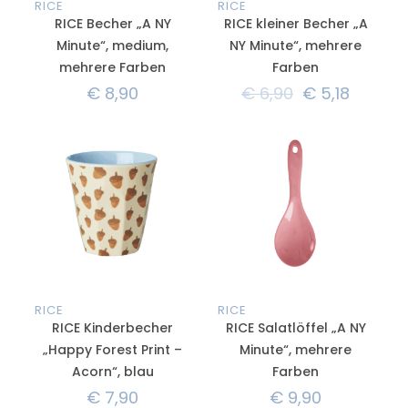
RICE
RICE
RICE Becher „A NY
RICE kleiner Becher „A
Minute“, medium,
NY Minute“, mehrere
mehrere Farben
Farben
€
8,90
€
6,90
€
5,18
RICE
RICE
RICE Kinderbecher
RICE Salatlöffel „A NY
„Happy Forest Print –
Minute“, mehrere
Acorn“, blau
Farben
€
7,90
€
9,90