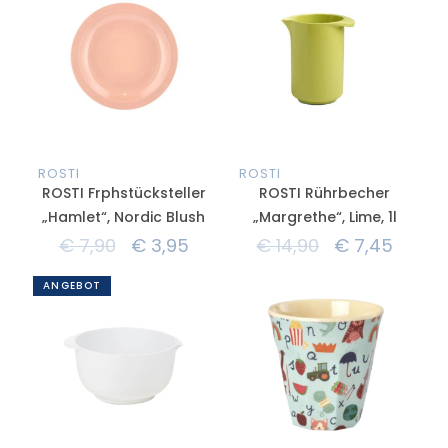
ROSTI
ROSTI
ROSTI Frphstücksteller
ROSTI Rührbecher
„Hamlet“, Nordic Blush
„Margrethe“, Lime, 1l
€
7,90
€
3,95
€
14,90
€
7,45
ANGEBOT