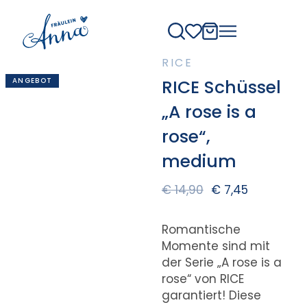
RICE
ANGEBOT
RICE Schüssel
„A rose is a
rose“,
medium
€
14,90
€
7,45
Romantische
Momente sind mit
der Serie „A rose is a
rose“ von RICE
garantiert! Diese