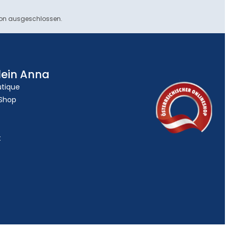
ion ausgeschlossen.
lein Anna
utique
 Shop
t