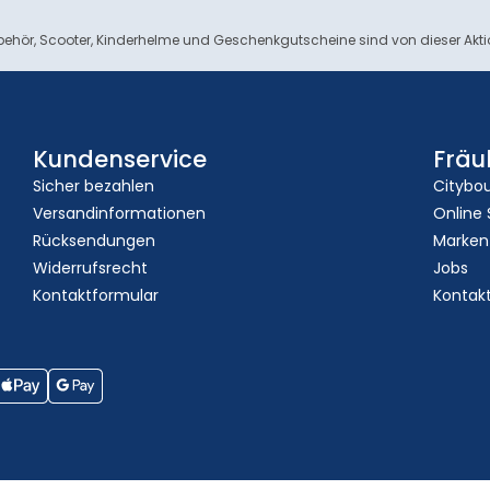
ehör, Scooter, Kinderhelme und Geschenkgutscheine sind von dieser Akt
Kundenservice
Fräu
Sicher bezahlen
Citybo
Versandinformationen
Online
Rücksendungen
Marken
Widerrufsrecht
Jobs
Kontaktformular
Kontak