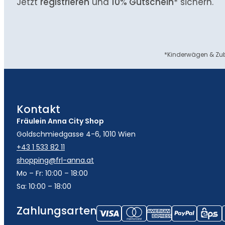
Jetzt
registrieren
und
10% Gutschein
* sichern.
*Kinderwägen & Zub
Kontakt
Fräulein Anna City Shop
Goldschmiedgasse 4-6, 1010 Wien
+43 1 533 82 11
shopping@frl-anna.at
Mo – Fr: 10:00 – 18:00
Sa: 10:00 – 18:00
Zahlungsarten