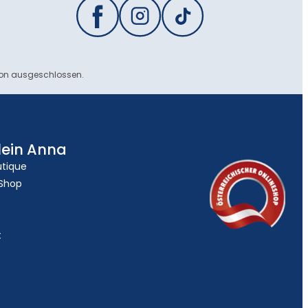
ion ausgeschlossen.
lein Anna
utique
 Shop
t