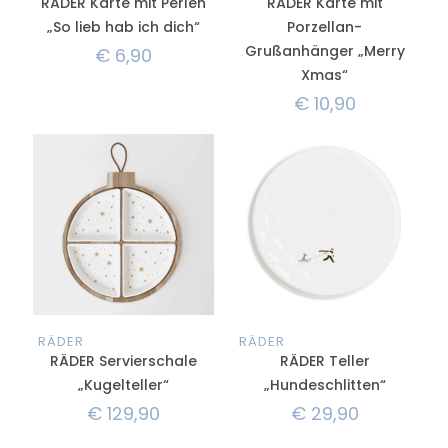
RÄDER Karte mit Perlen
RÄDER Karte mit
„So lieb hab ich dich“
Porzellan-
Grußanhänger „Merry
€
6,90
Xmas“
€
10,90
RÄDER
RÄDER
RÄDER Servierschale
RÄDER Teller
„Kugelteller“
„Hundeschlitten“
€
129,90
€
29,90