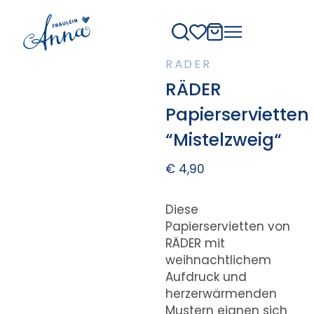
RÄDER
RÄDER
Papierservietten
“Mistelzweig“
€
4,90
Diese
Papierservietten von
RÄDER mit
weihnachtlichem
Aufdruck und
herzerwärmenden
Mustern eignen sich