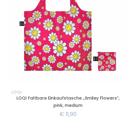
LOQI
LOQ
LOQI Faltbare Einkaufstasche „Smiley Flowers“,
LO
pink, medium
€
11,90