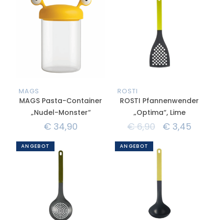
MAGS
ROSTI
MAGS Pasta-Container
ROSTI Pfannenwender
„Nudel-Monster“
„Optima“, Lime
€
34,90
€
6,90
€
3,45
ANGEBOT
ANGEBOT