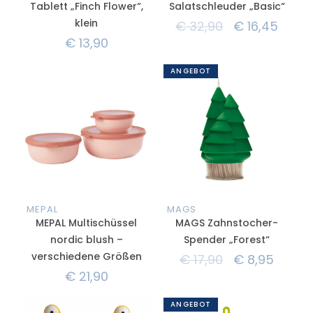
Tablett „Finch Flower“,
Salatschleuder „Basic“
klein
€
32,90
€
16,45
€
13,90
ANGEBOT
MEPAL
MAGS
MEPAL Multischüssel
MAGS Zahnstocher-
nordic blush –
Spender „Forest“
verschiedene Größen
€
17,90
€
8,95
€
21,90
ANGEBOT