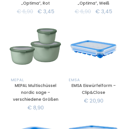
„Optima“, Rot
„Optima“, Weiß
€
6,90
€
3,45
€
6,90
€
3,45
MEPAL
EMSA
MEPAL Multischüssel
EMSA Eiswürfelform –
nordic sage –
Clip&Close
verschiedene Größen
€
20,90
€
8,90