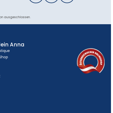
ion ausgeschlossen.
lein Anna
utique
 Shop
t