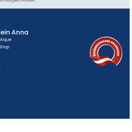
ion ausgeschlossen.
lein Anna
utique
 Shop
t