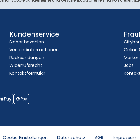
ehör, Scooter, Kinderhelme und Geschenkgutscheine sind von dieser Akt
Kundenservice
Fräu
Sicher bezahlen
Citybo
Versandinformationen
Online
Rücksendungen
Marken
Widerrufsrecht
Jobs
Kontaktformular
Kontak
Cookie Einstellungen
Datenschutz
AGB
Impressum