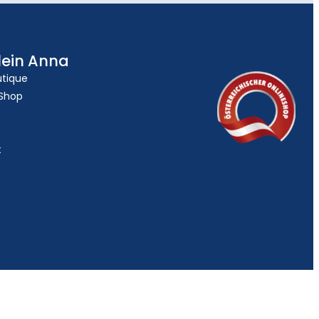
lein Anna
utique
 Shop
t