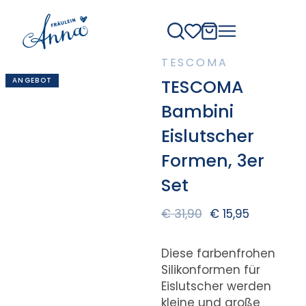
TESCOMA
ANGEBOT
TESCOMA
Bambini
Eislutscher
Formen, 3er
Set
€
31,90
€
15,95
Diese farbenfrohen
Silikonformen für
Eislutscher werden
kleine und große